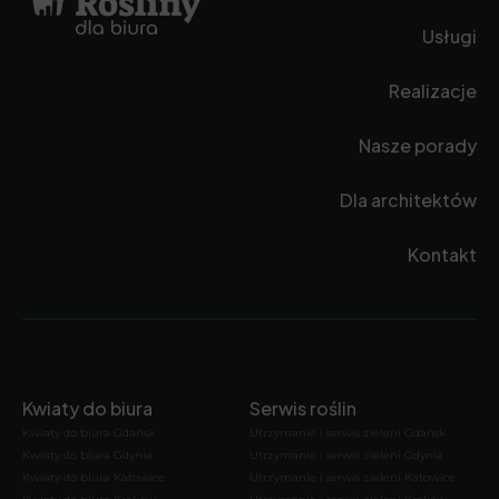
Usługi
Realizacje
Nasze porady
Dla architektów
Kontakt
Kwiaty do biura
Serwis roślin
Kwiaty do biura Gdańsk
Utrzymanie i serwis zieleni Gdańsk
Kwiaty do biura Gdynia
Utrzymanie i serwis zieleni Gdynia
Kwiaty do biura Katowice
Utrzymanie i serwis zieleni Katowice