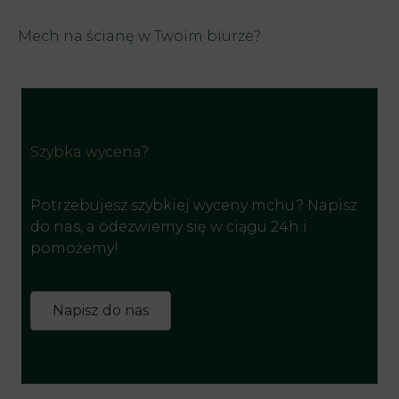
Mech na ścianę w Twoim biurze?
Szybka wycena?
Potrzebujesz szybkiej wyceny mchu? Napisz
do nas, a odezwiemy się w ciągu 24h i
pomożemy!
Napisz do nas