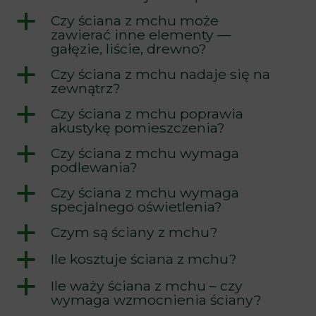
a
Czy ściana z mchu może
zawierać inne elementy —
gałęzie, liście, drewno?
a
Czy ściana z mchu nadaje się na
zewnątrz?
a
Czy ściana z mchu poprawia
akustykę pomieszczenia?
a
Czy ściana z mchu wymaga
podlewania?
a
Czy ściana z mchu wymaga
specjalnego oświetlenia?
a
Czym są ściany z mchu?
a
Ile kosztuje ściana z mchu?
a
Ile waży ściana z mchu – czy
wymaga wzmocnienia ściany?