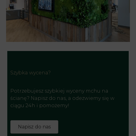
Szybka wycena?
Potrzebujesz szybkiej wyceny mchu na
ścianę? Napisz do nas, a odezwiemy się w
ciągu 24h i pomożemy!
Napisz do nas