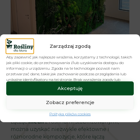
Zarządzaj zgodą
Aby zapewnić jak najlepsze wrażenia, korzystamy z technologii, takich
jak pliki cookie, do przechowywania i/lub uzyskiwania dostępu do
informacji o urządzeniu. Zgoda na te technologie pozwoli nam
przetwarzać dane, takie jak zachowanie podczas przeglądania lub
unikalne identyfikatory na tej stronie. Brak wyrażenia zgody lub
wycofanie zgody może niekorzystnie wpłynąć na niektóre cechy i
Połączenie mchu i
Akceptuję
funkcje.
roślin
Zobacz preferencje
Polityka plików cookies
Łącząc
mech
z
roślinami stabilizowanymi
,
można uzyskać niezwykle efektowne i
różnorodne kompozycje, które łączą