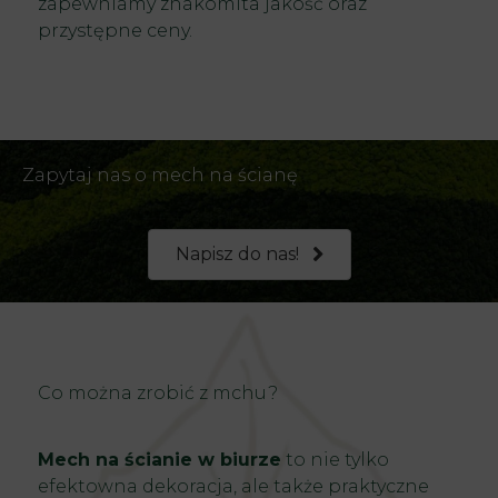
zapewniamy znakomita jakość oraz
przystępne ceny.
Zapytaj nas o mech na ścianę
Napisz do nas!
Co można zrobić z mchu?
Mech na ścianie w biurze
to nie tylko
efektowna dekoracja, ale także praktyczne