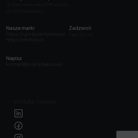
ul. Domaniewska 17/19 lok.133,
02-672 Warszawa
Nasze marki
Zadzwoń
https://ogrodywertykalne.pl
780-710-115
https://zenflora.pl
Napisz
kontakt@roslinydlabiura.pl
© 2026, Rośliny dla biura
Polityka Cookies