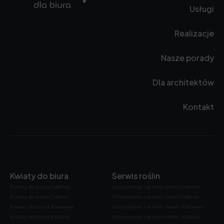
Usługi
Realizacje
Nasze porady
Dla architektów
Kontakt
Kwiaty do biura
Serwis roślin
Kwiaty do biura Gdańsk
Utrzymanie i serwis zieleni Gdańsk
Kwiaty do biura Gdynia
Utrzymanie i serwis zieleni Gdynia
Kwiaty do biura Katowice
Utrzymanie i serwis zieleni Katowice
Kwiaty do biura Kraków
Utrzymanie i serwis zieleni Kraków