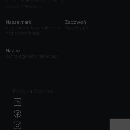
02-672 Warszawa
Nasze marki
Zadzwoń
https://ogrodywertykalne.pl
780-710-115
https://zenflora.pl
Napisz
kontakt@roslinydlabiura.pl
© 2026, Rośliny dla biura
Polityka Cookies