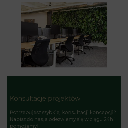
Konsultacje projektów
Potrzebujesz szybkiej konsultacji koncepcji?
Napisz do nas, a odezwiemy się w ciągu 24h i
pomożemy!