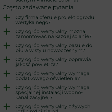
Często zadawane pytania
a
Czy firma oferuje projekt ogrodu
wertykalnego?
a
Czy ogród wertykalny można
zamontować na każdej ścianie?
a
Czy ogród wertykalny pasuje do
biura w stylu nowoczesnym?
a
Czy ogród wertykalny poprawia
jakość powietrza?
a
Czy ogród wertykalny wymaga
dodatkowego oświetlenia?
a
Czy ogród wertykalny wymaga
specjalnej instalacji wodno-
kanalizacyjnej?
a
Czy ogród wertykalny z żywych
roślin różni się od