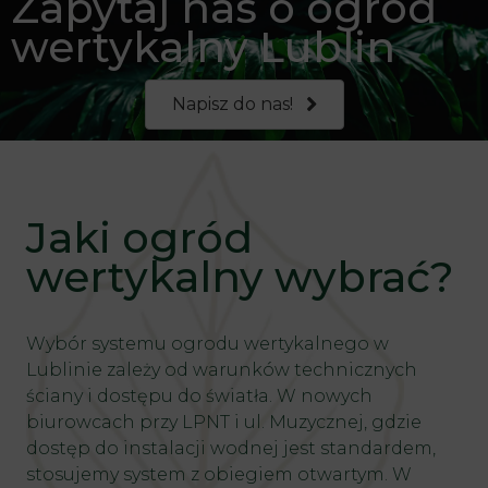
Zapytaj nas o ogród
wertykalny Lublin
Napisz do nas!
Jaki ogród
wertykalny wybrać?
Wybór systemu ogrodu wertykalnego w
Lublinie zależy od warunków technicznych
ściany i dostępu do światła. W nowych
biurowcach przy LPNT i ul. Muzycznej, gdzie
dostęp do instalacji wodnej jest standardem,
stosujemy system z obiegiem otwartym. W