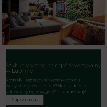
Szybka wycena na ogród wertykalny
w Lublinie?
Potrzebujesz szybkiej wyceny ogrodu
wertykalnego w Lublinie? Napisz do nas, a
odezwiemy się w ciągu 24h i pomożemy!
Napisz do nas