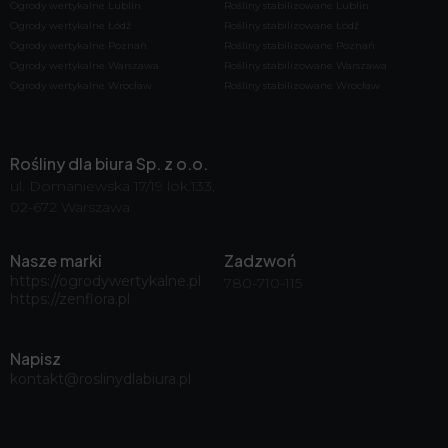
Ogrody wertykalne Lublin
Rośliny stabilizowane Lublin
Ogrody wertykalne Łódź
Rośliny stabilizowane Łódź
Ogrody wertykalne Poznań
Rośliny stabilizowane Poznań
Ogrody wertykalne Warszawa
Rośliny stabilizowane Warszawa
Ogrody wertykalne Wrocław
Rośliny stabilizowane Wrocław
Rośliny dla biura Sp. z o.o.
ul. Domaniewska 17/19 lok.133,
02-672 Warszawa
Nasze marki
Zadzwoń
https://ogrodywertykalne.pl
780-710-115
https://zenflora.pl
Napisz
kontakt@roslinydlabiura.pl