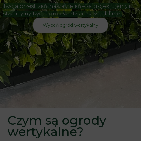
Twoja przestrzeń, nasza zieleń – zaprojektujemy i
stworzymy Twój ogród wertykalny w Lublinie!
Wyceń ogród wertykalny
Czym są ogrody
wertykalne?