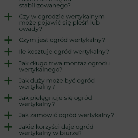
stabilizowanego?
a
Czy w ogrodzie wertykalnym
może pojawić się pleśń lub
owady?
a
Czym jest ogród wertykalny?
a
Ile kosztuje ogród wertykalny?
a
Jak długo trwa montaż ogrodu
wertykalnego?
a
Jak duży może być ogród
wertykalny?
a
Jak pielęgnuje się ogród
wertykalny?
a
Jak zamówić ogród wertykalny?
a
Jakie korzyści daje ogród
wertykalny w biurze?