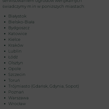
serwisowaniem ogrodów wertykalnych
świadczymy m.in w poniższych miastach:
Białystok
Bielsko-Biała
Bydgoszcz
Katowice
Kielce
Kraków
Lublin
Łódź
Olsztyn
Opole
Szczecin
Toruń
Trójmiasto (
Gdańsk
,
Gdynia
, Sopot)
Poznań
Warszawa
Wrocław