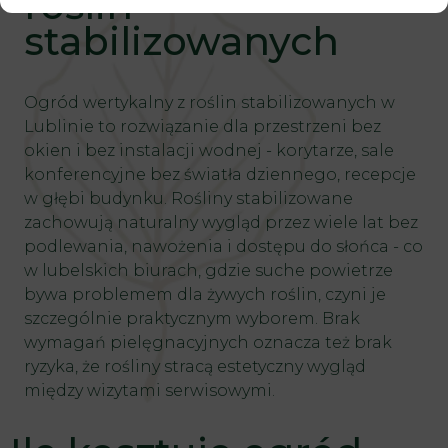
roślin
stabilizowanych
Ogród wertykalny z roślin stabilizowanych w
Lublinie to rozwiązanie dla przestrzeni bez
okien i bez instalacji wodnej - korytarze, sale
konferencyjne bez światła dziennego, recepcje
w głębi budynku.
Rośliny stabilizowane
zachowują naturalny wygląd przez wiele lat bez
podlewania, nawożenia i dostępu do słońca - co
w lubelskich biurach, gdzie suche powietrze
bywa problemem dla żywych roślin, czyni je
szczególnie praktycznym wyborem. Brak
wymagań pielęgnacyjnych oznacza też brak
ryzyka, że rośliny stracą estetyczny wygląd
między wizytami serwisowymi.