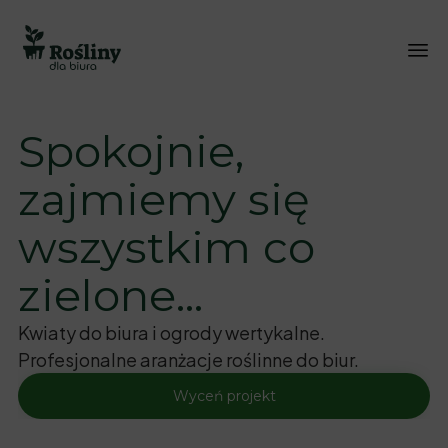
Sk
to
Spokojnie,
co
zajmiemy się
wszystkim co
zielone...
Kwiaty do biura i ogrody wertykalne.
Profesjonalne aranżacje roślinne do biur.
Wyceń projekt