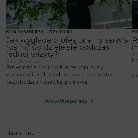
Rośliny w biurze
Utrzymanie
Ro
Jak wygląda profesjonalny serwis
R
roślin? Co dzieje się podczas
i
jednej wizyty?
4 
6 sierpnia 2026
In
Pielęgnacja roślin w biurze kojarzy się
ar
większości osób z jednym obrazkiem: ktoś
et
przychodzi z konewką, podlewa ...
Wszystkie porady
Nasi klienci