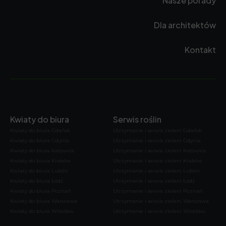
Nasze porady
Dla architektów
Kontakt
Kwiaty do biura
Serwis roślin
Kwiaty do biura Gdańsk
Utrzymanie i serwis zieleni Gdańsk
Kwiaty do biura Gdynia
Utrzymanie i serwis zieleni Gdynia
Kwiaty do biura Katowice
Utrzymanie i serwis zieleni Katowice
Kwiaty do biura Kraków
Utrzymanie i serwis zieleni Kraków
Kwiaty do biura Lublin
Utrzymanie i serwis zieleni Lublin
Kwiaty do biura Łódź
Utrzymanie i serwis zieleni Łódź
Kwiaty do biura Poznań
Utrzymanie i serwis zieleni Poznań
Kwiaty do biura Warszawa
Utrzymanie i serwis zieleni Warszawa
Kwiaty do biura Wrocław
Utrzymanie i serwis zieleni Wrocław