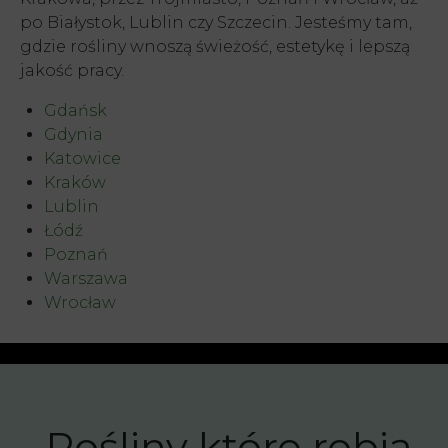
po Białystok, Lublin czy Szczecin. Jesteśmy tam,
gdzie rośliny wnoszą świeżość, estetykę i lepszą
jakość pracy.
Gdańsk
Gdynia
Katowice
Kraków
Lublin
Łódź
Poznań
Warszawa
Wrocław
Rośliny które robią