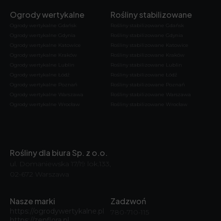
Ogrody wertykalne
Rośliny stabilizowane
Ogrody wertykalne Gdańsk
Rośliny stabilizowane Gdańsk
Ogrody wertykalne Gdynia
Rośliny stabilizowane Gdynia
Ogrody wertykalne Katowice
Rośliny stabilizowane Katowice
Ogrody wertykalne Kraków
Rośliny stabilizowane Kraków
Ogrody wertykalne Lublin
Rośliny stabilizowane Lublin
Ogrody wertykalne Łódź
Rośliny stabilizowane Łódź
Ogrody wertykalne Poznań
Rośliny stabilizowane Poznań
Ogrody wertykalne Warszawa
Rośliny stabilizowane Warszawa
Ogrody wertykalne Wrocław
Rośliny stabilizowane Wrocław
Rośliny dla biura Sp. z o.o.
ul. Domaniewska 17/19 lok.133,
02-672 Warszawa
Nasze marki
Zadzwoń
https://ogrodywertykalne.pl
780-710-115
https://zenflora.pl