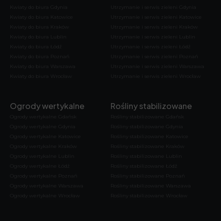
Kwiaty do biura Gdynia
Utrzymanie i serwis zieleni Gdynia
Kwiaty do biura Katowice
Utrzymanie i serwis zieleni Katowice
Kwiaty do biura Kraków
Utrzymanie i serwis zieleni Kraków
Kwiaty do biura Lublin
Utrzymanie i serwis zieleni Lublin
Kwiaty do biura Łódź
Utrzymanie i serwis zieleni Łódź
Kwiaty do biura Poznań
Utrzymanie i serwis zieleni Poznań
Kwiaty do biura Warszawa
Utrzymanie i serwis zieleni Warszawa
Kwiaty do biura Wrocław
Utrzymanie i serwis zieleni Wrocław
Ogrody wertykalne
Rośliny stabilizowane
Ogrody wertykalne Gdańsk
Rośliny stabilizowane Gdańsk
Ogrody wertykalne Gdynia
Rośliny stabilizowane Gdynia
Ogrody wertykalne Katowice
Rośliny stabilizowane Katowice
Ogrody wertykalne Kraków
Rośliny stabilizowane Kraków
Ogrody wertykalne Lublin
Rośliny stabilizowane Lublin
Ogrody wertykalne Łódź
Rośliny stabilizowane Łódź
Ogrody wertykalne Poznań
Rośliny stabilizowane Poznań
Ogrody wertykalne Warszawa
Rośliny stabilizowane Warszawa
Ogrody wertykalne Wrocław
Rośliny stabilizowane Wrocław