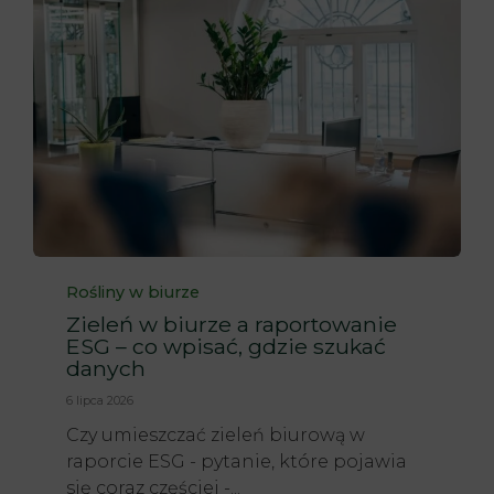
Category
Rośliny w biurze
Zieleń w biurze a raportowanie
ESG – co wpisać, gdzie szukać
danych
6 lipca 2026
Czy umieszczać zieleń biurową w
raporcie ESG - pytanie, które pojawia
się coraz częściej -...