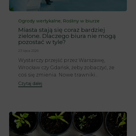
Category
,
Ogrody wertykalne
Rośliny w biurze
Miasta stają się coraz bardziej
zielone. Dlaczego biura nie mogą
pozostać w tyle?
23 lipca 2026
Wystarczy przejść przez Warszawę,
Wrocław czy Gdańsk, żeby zobaczyć, że
coś się zmienia. Nowe trawniki...
Czytaj dalej