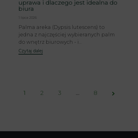
uprawa i dlaczego jest idealna do
biura
1 lipca 2026
Palma areka (Dypsis lutescens) to
jedna z najczęściej wybieranych palm
do wnętrz biurowych - i...
Czytaj dalej
1
2
3
Page
…
8
1 of 8