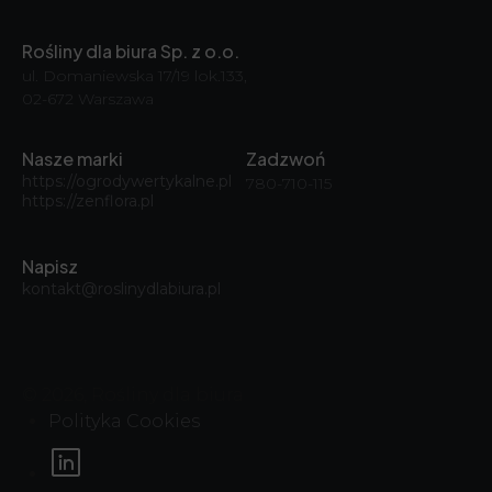
Rośliny dla biura Sp. z o.o.
ul. Domaniewska 17/19 lok.133,
02-672 Warszawa
Nasze marki
Zadzwoń
https://ogrodywertykalne.pl
780-710-115
https://zenflora.pl
Napisz
kontakt@roslinydlabiura.pl
© 2026, Rośliny dla biura
Polityka Cookies