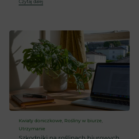
Czytaj dalej
Category
,
,
Kwiaty doniczkowe
Rośliny w biurze
Utrzymanie
Szkodniki na roślinach biurowych