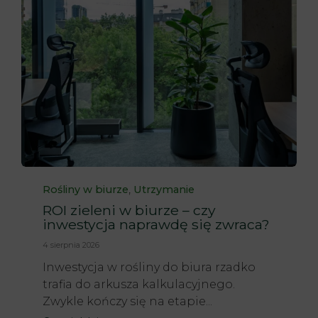
Category
,
Rośliny w biurze
Utrzymanie
ROI zieleni w biurze – czy
inwestycja naprawdę się zwraca?
4 sierpnia 2026
Inwestycja w rośliny do biura rzadko
trafia do arkusza kalkulacyjnego.
Zwykle kończy się na etapie...