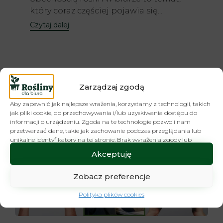
który coraz częściej pojawia się...
Czytaj dalej
Zarządzaj zgodą
Aby zapewnić jak najlepsze wrażenia, korzystamy z technologii, takich
jak pliki cookie, do przechowywania i/lub uzyskiwania dostępu do
informacji o urządzeniu. Zgoda na te technologie pozwoli nam
przetwarzać dane, takie jak zachowanie podczas przeglądania lub
unikalne identyfikatory na tej stronie. Brak wyrażenia zgody lub
wycofanie zgody może niekorzystnie wpłynąć na niektóre cechy i
Akceptuję
funkcje.
Zobacz preferencje
Polityka plików cookies