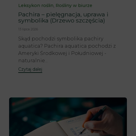
Category
,
Leksykon roślin
Rośliny w biurze
Pachira – pielęgnacja, uprawa i
symbolika (Drzewo szczęścia)
13 lipca 2026
Skąd pochodzi symbolika pachiry
aquatica? Pachira aquatica pochodzi z
Ameryki Środkowej i Południowej -
naturalnie...
Czytaj dalej