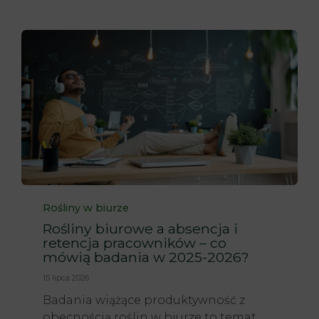
Category
Rośliny w biurze
Rośliny biurowe a absencja i
retencja pracowników – co
mówią badania w 2025-2026?
15 lipca 2026
Badania wiążące produktywność z
obecnością roślin w biurze to temat,