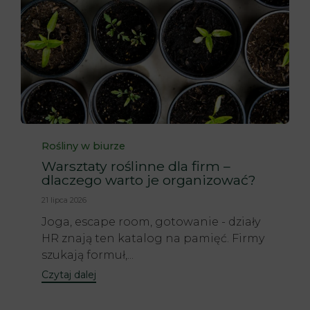
Category
Rośliny w biurze
Warsztaty roślinne dla firm –
dlaczego warto je organizować?
21 lipca 2026
Joga, escape room, gotowanie - działy
HR znają ten katalog na pamięć. Firmy
szukają formuł,...
Czytaj dalej