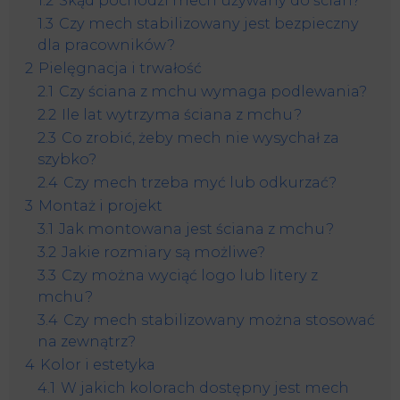
1.2
Skąd pochodzi mech używany do ścian?
1.3
Czy mech stabilizowany jest bezpieczny
dla pracowników?
2
Pielęgnacja i trwałość
2.1
Czy ściana z mchu wymaga podlewania?
2.2
Ile lat wytrzyma ściana z mchu?
2.3
Co zrobić, żeby mech nie wysychał za
szybko?
2.4
Czy mech trzeba myć lub odkurzać?
3
Montaż i projekt
3.1
Jak montowana jest ściana z mchu?
3.2
Jakie rozmiary są możliwe?
3.3
Czy można wyciąć logo lub litery z
mchu?
3.4
Czy mech stabilizowany można stosować
na zewnątrz?
4
Kolor i estetyka
4.1
W jakich kolorach dostępny jest mech