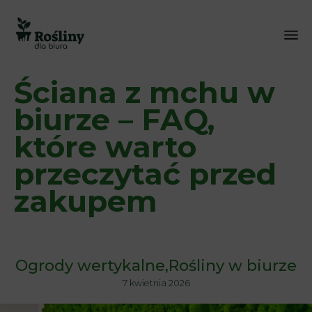
Sk
Ściana z mchu w
to
co
biurze – FAQ,
które warto
przeczytać przed
zakupem
Ogrody wertykalne
Rośliny w biurze
7 kwietnia 2026