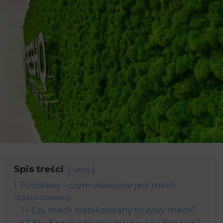
Spis treści
ukryj
1
Podstawy – czym właściwie jest mech
stabilizowany
1.1
Czy mech stabilizowany to żywy mech?