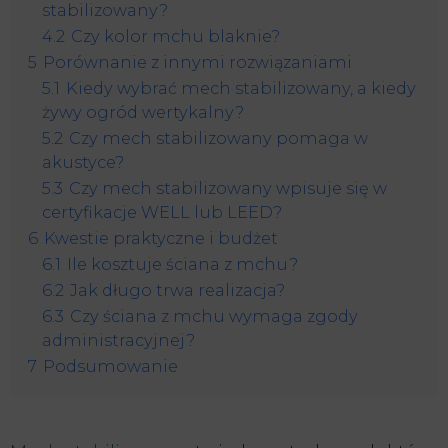
stabilizowany?
4.2
Czy kolor mchu blaknie?
5
Porównanie z innymi rozwiązaniami
5.1
Kiedy wybrać mech stabilizowany, a kiedy
żywy ogród wertykalny?
5.2
Czy mech stabilizowany pomaga w
akustyce?
5.3
Czy mech stabilizowany wpisuje się w
certyfikacje WELL lub LEED?
6
Kwestie praktyczne i budżet
6.1
Ile kosztuje ściana z mchu?
6.2
Jak długo trwa realizacja?
6.3
Czy ściana z mchu wymaga zgody
administracyjnej?
7
Podsumowanie