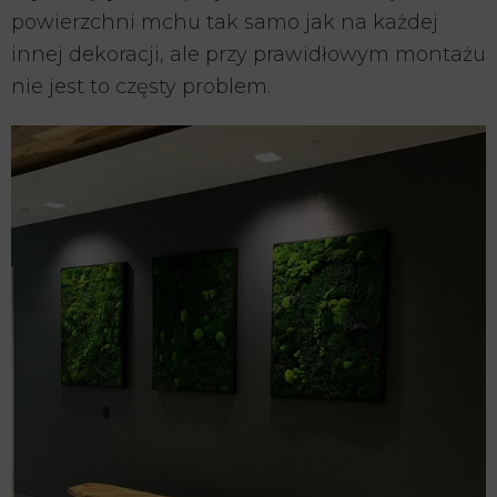
powierzchni mchu tak samo jak na każdej
innej dekoracji, ale przy prawidłowym montażu
nie jest to częsty problem.