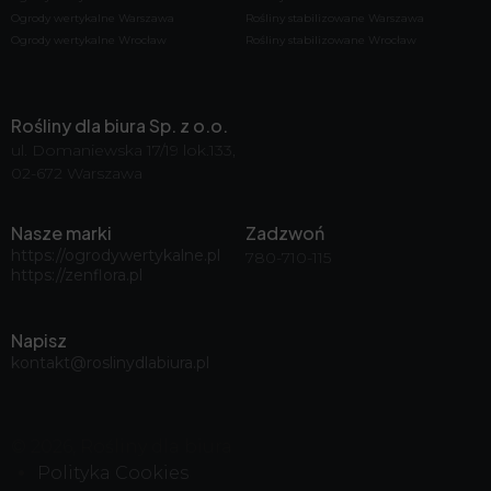
Ogrody wertykalne Warszawa
Rośliny stabilizowane Warszawa
Ogrody wertykalne Wrocław
Rośliny stabilizowane Wrocław
Rośliny dla biura Sp. z o.o.
ul. Domaniewska 17/19 lok.133,
02-672 Warszawa
Nasze marki
Zadzwoń
https://ogrodywertykalne.pl
780-710-115
https://zenflora.pl
Napisz
kontakt@roslinydlabiura.pl
© 2026, Rośliny dla biura
Polityka Cookies