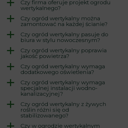
a
Czy firma oferuje projekt ogrodu
wertykalnego?
a
Czy ogród wertykalny można
zamontować na każdej ścianie?
a
Czy ogród wertykalny pasuje do
biura w stylu nowoczesnym?
a
Czy ogród wertykalny poprawia
jakość powietrza?
a
Czy ogród wertykalny wymaga
dodatkowego oświetlenia?
a
Czy ogród wertykalny wymaga
specjalnej instalacji wodno-
kanalizacyjnej?
a
Czy ogród wertykalny z żywych
roślin różni się od
stabilizowanego?
a
Czy w ogrodzie wertykalnym