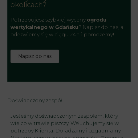
okolicach?
Potrzebujesz szybkiej wyceny
ogrodu
wertykalnego w Gdańsku
? Napisz do nas, a
odezwiemy się w ciągu 24h i pomożemy!
Napisz do nas
Doświadczony zespół
Jesteśmy doświadczonym zespołem, który
wie co w trawie piszczy. Wsłuchujemy się w
potrzeby Klienta. Doradzamy i uzgadniamy.