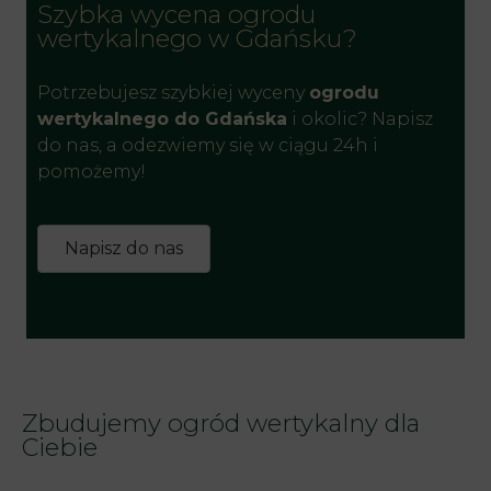
Szybka wycena ogrodu
wertykalnego w Gdańsku?
Potrzebujesz szybkiej wyceny
ogrodu
wertykalnego do Gdańska
i okolic? Napisz
do nas, a odezwiemy się w ciągu 24h i
pomożemy!
Napisz do nas
Zbudujemy ogród wertykalny dla
Ciebie