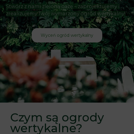
Stwórz z nami zieloną oazę – zaprojektujemy i
zrealizujemy Twój wymarzony ogród wertykalny!
Wyceń ogród wertykalny
Czym są ogrody
wertykalne?