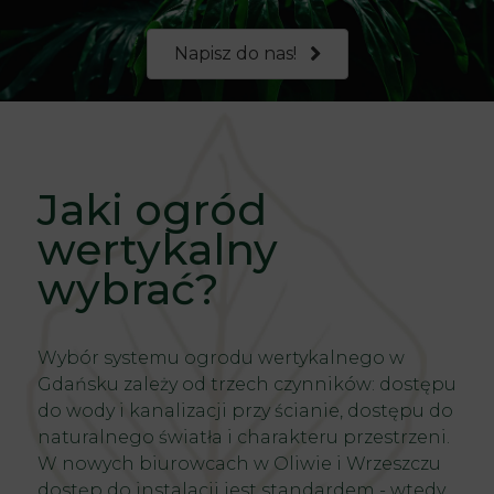
Napisz do nas!
Jaki ogród
wertykalny
wybrać?
Wybór systemu ogrodu wertykalnego w
Gdańsku zależy od trzech czynników: dostępu
do wody i kanalizacji przy ścianie, dostępu do
naturalnego światła i charakteru przestrzeni.
W nowych biurowcach w Oliwie i Wrzeszczu
dostęp do instalacji jest standardem - wtedy