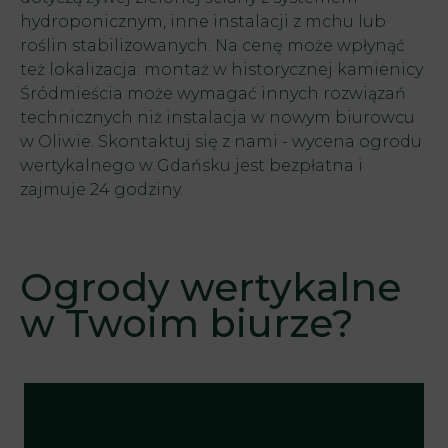
hydroponicznym, inne instalacji z mchu lub
roślin stabilizowanych. Na cenę może wpłynąć
też lokalizacja: montaż w historycznej kamienicy
Śródmieścia może wymagać innych rozwiązań
technicznych niż instalacja w nowym biurowcu
w Oliwie. Skontaktuj się z nami - wycena ogrodu
wertykalnego w Gdańsku jest bezpłatna i
zajmuje 24 godziny.
Ogrody wertykalne
w Twoim biurze?