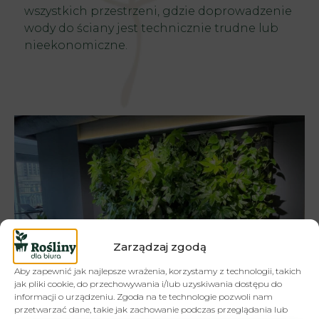
wszystkich przestrzeni, gdzie doprowadzenie
wody do ściany jest technicznie trudne lub
nieekonomiczne.
Zarządzaj zgodą
Aby zapewnić jak najlepsze wrażenia, korzystamy z technologii, takich
jak pliki cookie, do przechowywania i/lub uzyskiwania dostępu do
informacji o urządzeniu. Zgoda na te technologie pozwoli nam
przetwarzać dane, takie jak zachowanie podczas przeglądania lub