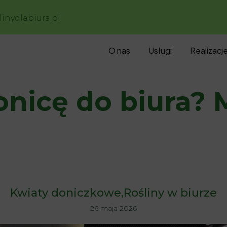
inydlabiura.pl
O nas
Usługi
Realizacj
nicę do biura? M
Kwiaty doniczkowe
Rośliny w biurze
26 maja 2026