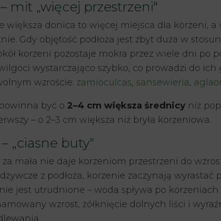
 mit „więcej przestrzeni"
e większa donica to więcej miejsca dla korzeni, a 
nie. Gdy objętość podłoża jest zbyt duża w stosun
kół korzeni pozostaje mokra przez wiele dni po p
 wilgoci wystarczająco szybko, co prowadzi do ich 
 wolnym wzroście:
zamioculcas
,
sansewieria
,
agla
powinna być o
2–4 cm większa średnicy
niż pop
erwszy – o 2–3 cm większa niż bryła korzeniowa.
– „ciasne buty"
za mała nie daje korzeniom przestrzeni do wzros
odżywcze z podłoża, korzenie zaczynają wyrastać 
ie jest utrudnione – woda spływa po korzeniach
amowany wzrost, żółknięcie dolnych liści i wyraź
lewania.