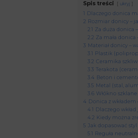
Spis treści
ukryj
1
Dlaczego donica ma
2
Rozmiar donicy – ja
2.1
Za duża donica –
2.2
Za mała donica –
3
Materiał donicy – w
3.1
Plastik (poliprop
3.2
Ceramika szkli
3.3
Terakota (ceram
3.4
Beton i cemen
3.5
Metal (stal, al
3.6
Włókno szklane
4
Donica z wkładem 
4.1
Dlaczego wkład 
4.2
Kiedy można zr
5
Jak dopasować styl
5.1
Reguła neutraln