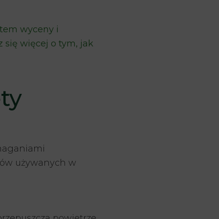
entem wyceny i
się więcej o tym, jak
ty
ymaganiami
iałów używanych w
rzepuszcza powietrze