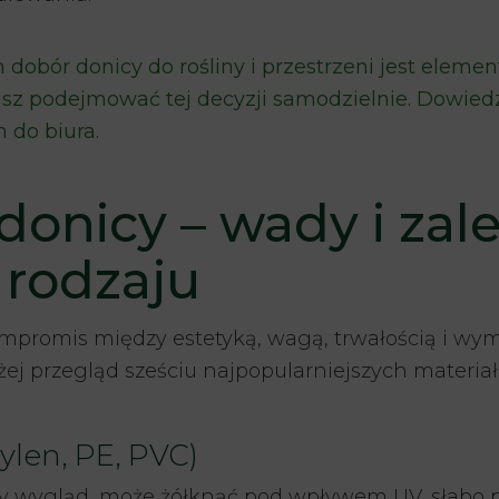
in dobór donicy do rośliny i przestrzeni jest elem
isz podejmować tej decyzji samodzielnie. Dowiedz 
n do biura
.
donicy – wady i zale
rodzaju
ompromis między estetyką, wagą, trwałością i w
żej przegląd sześciu najpopularniejszych mater
pylen, PE, PVC)
y wygląd, może żółknąć pod wpływem UV, słabo p