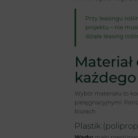
Przy leasingu rośl
projektu – nie mus
działa
leasing rośli
Materiał 
każdego 
Wybór materiału to k
pielęgnacyjnymi. Poni
biurach.
Plastik (polipro
Wady:
mało prestiżow