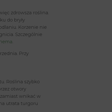
więc zdrowsza roślina.
ku do bryły
odlaniu. Korzenie nie
gnicia. Szczególnie
onema
.
rzednia. Przy
tu. Roślina szybko
przez otwory
 zamiast wnikać w
na utrata turgoru