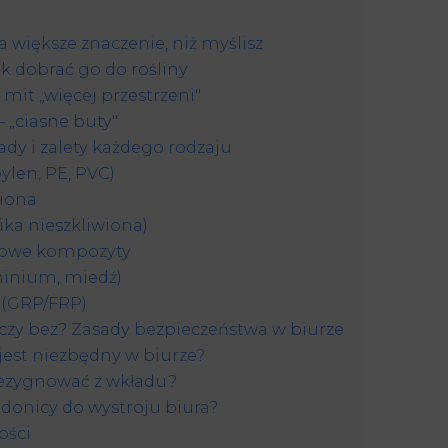
 większe znaczenie, niż myślisz
k dobrać go do rośliny
 mit „więcej przestrzeni"
 „ciasne buty"
ady i zalety każdego rodzaju
ylen, PE, PVC)
wiona
ika nieszkliwiona)
towe kompozyty
uminium, miedź)
 (GRP/FRP)
czy bez? Zasady bezpieczeństwa w biurze
jest niezbędny w biurze?
ezygnować z wkładu?
 donicy do wystroju biura?
ości