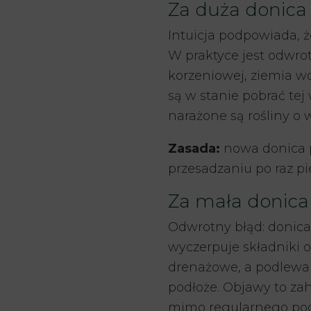
Za duża donica –
Intuicja podpowiada, ż
W praktyce jest odwrot
korzeniowej, ziemia wo
są w stanie pobrać tej
narażone są rośliny o
Zasada:
nowa donica 
przesadzaniu po raz pi
Za mała donica 
Odwrotny błąd: donica 
wyczerpuje składniki 
drenażowe, a podlewan
podłoże. Objawy to zah
mimo regularnego pod