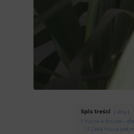
Spis treści
ukryj
1
Yucca w biurze – dl
1.1
Jaka Yucca jest 