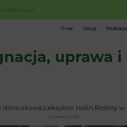
inydlabiura.pl
O nas
Usługi
Realizacj
gnacja, uprawa 
y doniczkowe
Leksykon roślin
Rośliny w
4 czerwca 2026