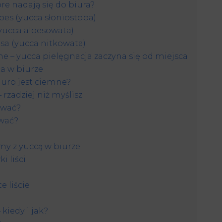
re nadają się do biura?
pes (yucca słoniostopa)
(yucca aloesowata)
sa (yucca nitkowata)
 – yucca pielęgnacja zaczyna się od miejsca
a w biurze
iuro jest ciemne?
rzadziej niż myślisz
ewać?
ywać?
my z yuccą w biurze
 liści
e liście
kiedy i jak?