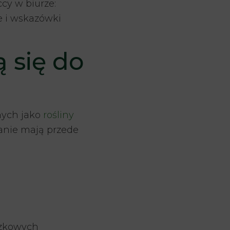
cy w biurze:
e i wskazówki
 się do
nych jako
rośliny
anie mają przede
czkowych