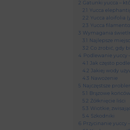
2
Gatunki yucca – któ
2.1
Yucca elephanti
2.2
Yucca aloifolia 
2.3
Yucca filamento
3
Wymagania świetlne
3.1
Najlepsze miejsc
3.2
Co zrobić, gdy b
4
Podlewanie yuccy – 
4.1
Jak często podl
4.2
Jakiej wody uż
4.3
Nawożenie
5
Najczęstsze proble
5.1
Brązowe końcówki
5.2
Żółknięcie liści
5.3
Wiotkie, zwisając
5.4
Szkodniki
6
Przycinanie yuccy – 