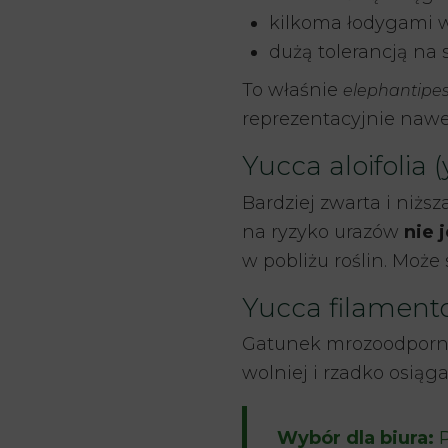
kilkoma łodygami wy
dużą tolerancją na
To właśnie
elephantipe
reprezentacyjnie nawe
Yucca aloifolia
Bardziej zwarta i niżs
na ryzyko urazów
nie 
w pobliżu roślin. Moż
Yucca filamento
Gatunek mrozoodporny
wolniej i rzadko osiąg
Wybór dla biura:
P