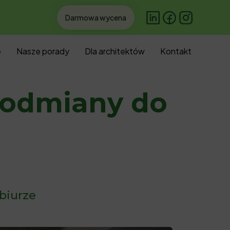
Darmowa wycena
Skip
e
Nasze porady
Dla architektów
Kontakt
to
conten
i odmiany do
 biurze