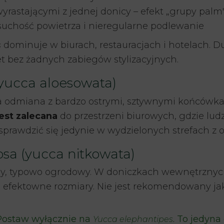
rastającymi z jednej donicy – efekt „grupy palm
 suchość powietrza i nieregularne podlewanie
dominuje w biurach, restauracjach i hotelach. 
s
t bez żadnych zabiegów stylizacyjnych.
 (yucca aloesowata)
za odmiana z bardzo ostrymi, sztywnymi końcówka
jest zalecana
do przestrzeni biurowych, gdzie lud
e sprawdzić się jedynie w wydzielonych strefach 
sa (yucca nitkowata)
, typowo ogrodowy. W doniczkach wewnętrznych
a efektowne rozmiary. Nie jest rekomendowany jak
ostaw wyłącznie na
. To jedyna
Yucca elephantipes