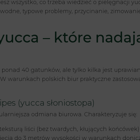
esz wszystko, co trzeba wiedzieć o pielęgnacji yuc
wodne, typowe problemy, przycinanie, zimowani
yucca – które nadają
ponad 40 gatunków, ale tylko kilka jest uprawia
. W warunkach polskich biur praktyczne zastosow
pes (yucca słoniostopa)
arniejsza odmiana biurowa. Charakteryzuje się:
teksturą liści (bez twardych, kłujących końcówek)
nięcia do 3 metrów wysokości w warunkach doni