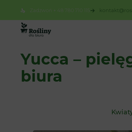
Zadzwoń + 48 780 710 115
kontakt@rosl
Yucca – pielę
biura
Kwiat