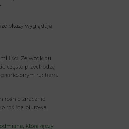
"
Duże okazy wyglądają
mi liści. Ze względu
zie często przechodzą
z ograniczonym ruchem.
 rośnie znacznie
o roślina biurowa.
 odmiana, która łączy