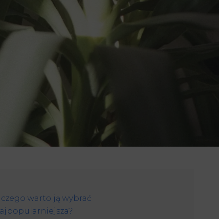
aczego warto ją wybrać
najpopularniejsza?