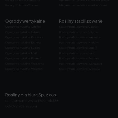
Kwiaty do biura Wrocław
Utrzymanie i serwis zieleni Wrocław
Ogrody wertykalne
Rośliny stabilizowane
Ogrody wertykalne Gdańsk
Rośliny stabilizowane Gdańsk
Ogrody wertykalne Gdynia
Rośliny stabilizowane Gdynia
Ogrody wertykalne Katowice
Rośliny stabilizowane Katowice
Ogrody wertykalne Kraków
Rośliny stabilizowane Kraków
Ogrody wertykalne Lublin
Rośliny stabilizowane Lublin
Ogrody wertykalne Łódź
Rośliny stabilizowane Łódź
Ogrody wertykalne Poznań
Rośliny stabilizowane Poznań
Ogrody wertykalne Warszawa
Rośliny stabilizowane Warszawa
Ogrody wertykalne Wrocław
Rośliny stabilizowane Wrocław
Rośliny dla biura Sp. z o.o.
ul. Domaniewska 17/19 lok.133,
02-672 Warszawa