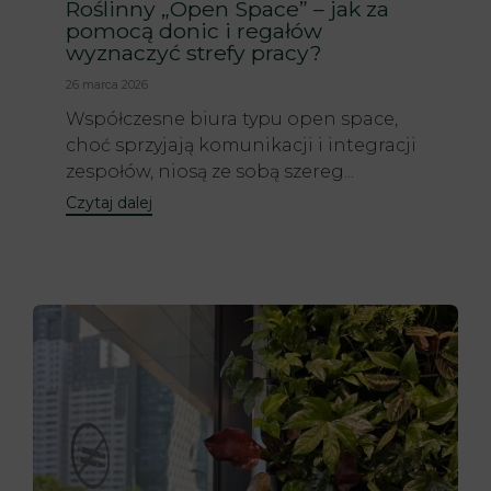
Roślinny „Open Space” – jak za
pomocą donic i regałów
wyznaczyć strefy pracy?
26 marca 2026
Współczesne biura typu open space,
choć sprzyjają komunikacji i integracji
zespołów, niosą ze sobą szereg...
Czytaj dalej