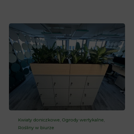
Category
,
,
Kwiaty doniczkowe
Ogrody wertykalne
Rośliny w biurze