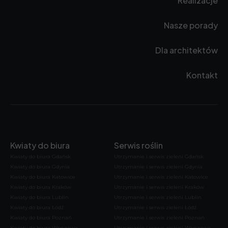
Realizacje
Nasze porady
Dla architektów
Kontakt
Kwiaty do biura
Serwis roślin
Kwiaty do biura Gdańsk
Utrzymanie i serwis zieleni Gdańsk
Kwiaty do biura Gdynia
Utrzymanie i serwis zieleni Gdynia
Kwiaty do biura Katowice
Utrzymanie i serwis zieleni Katowice
Kwiaty do biura Kraków
Utrzymanie i serwis zieleni Kraków
Kwiaty do biura Lublin
Utrzymanie i serwis zieleni Lublin
Kwiaty do biura Łódź
Utrzymanie i serwis zieleni Łódź
Kwiaty do biura Poznań
Utrzymanie i serwis zieleni Poznań
Kwiaty do biura Warszawa
Utrzymanie i serwis zieleni Warszawa