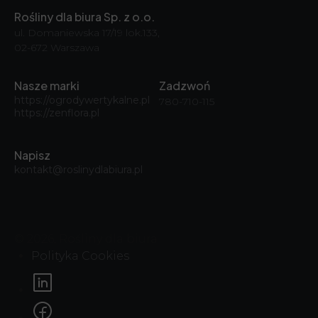
Rośliny dla biura Sp. z o.o.
ul. Domaniewska 17/19 lok.133,
02-672 Warszawa
Nasze marki
Zadzwoń
https://ogrodywertykalne.pl
780-710-115
https://zenflora.pl
Napisz
kontakt@roslinydlabiura.pl
© 2026, Rośliny dla biura
Polityka Cookies