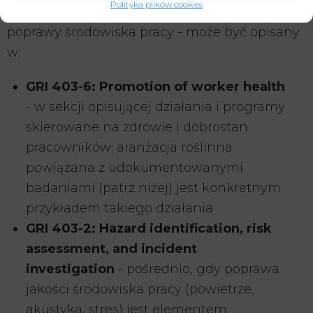
Polityka plików cookies
jako udokumentowany element programu
poprawy środowiska pracy - może być opisany
w:
GRI 403-6: Promotion of worker health
- w sekcji opisującej działania i programy
skierowane na zdrowie i dobrostan
pracowników; aranżacja roślinna
powiązana z udokumentowanymi
badaniami (patrz niżej) jest konkretnym
przykładem takiego działania
GRI 403-2: Hazard identification, risk
assessment, and incident
investigation
- pośrednio, gdy poprawa
jakości środowiska pracy (powietrze,
akustyka, stres) jest elementem