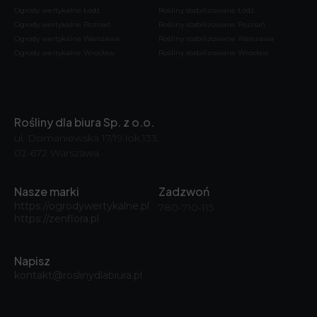
Ogrody wertykalne Łódź
Rośliny stabilizowane Łódź
Ogrody wertykalne Poznań
Rośliny stabilizowane Poznań
Ogrody wertykalne Warszawa
Rośliny stabilizowane Warszawa
Ogrody wertykalne Wrocław
Rośliny stabilizowane Wrocław
Rośliny dla biura Sp. z o.o.
ul. Domaniewska 17/19 lok.133,
02-672 Warszawa
Nasze marki
Zadzwoń
https://ogrodywertykalne.pl
780-710-115
https://zenflora.pl
Napisz
kontakt@roslinydlabiura.pl