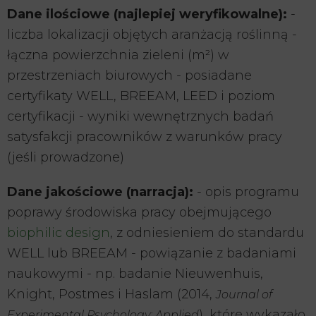
Dane ilościowe (najlepiej weryfikowalne):
-
liczba lokalizacji objętych aranżacją roślinną -
łączna powierzchnia zieleni (m²) w
przestrzeniach biurowych - posiadane
certyfikaty WELL, BREEAM, LEED i poziom
certyfikacji - wyniki wewnętrznych badań
satysfakcji pracowników z warunków pracy
(jeśli prowadzone)
Dane jakościowe (narracja):
- opis programu
poprawy środowiska pracy obejmującego
biophilic design
, z odniesieniem do standardu
WELL lub BREEAM - powiązanie z badaniami
naukowymi - np. badanie Nieuwenhuis,
Knight, Postmes i Haslam (2014,
Journal of
), które wykazało
Experimental Psychology: Applied