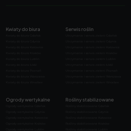
Kwiaty do biura
Serwis roślin
Kwiaty do biura Gdańsk
Utrzymanie i serwis zieleni Gdańsk
Kwiaty do biura Gdynia
Utrzymanie i serwis zieleni Gdynia
Kwiaty do biura Katowice
Utrzymanie i serwis zieleni Katowice
Kwiaty do biura Kraków
Utrzymanie i serwis zieleni Kraków
Kwiaty do biura Lublin
Utrzymanie i serwis zieleni Lublin
Kwiaty do biura Łódź
Utrzymanie i serwis zieleni Łódź
Kwiaty do biura Poznań
Utrzymanie i serwis zieleni Poznań
Kwiaty do biura Warszawa
Utrzymanie i serwis zieleni Warszawa
Kwiaty do biura Wrocław
Utrzymanie i serwis zieleni Wrocław
Ogrody wertykalne
Rośliny stabilizowane
Ogrody wertykalne Gdańsk
Rośliny stabilizowane Gdańsk
Ogrody wertykalne Gdynia
Rośliny stabilizowane Gdynia
Ogrody wertykalne Katowice
Rośliny stabilizowane Katowice
Ogrody wertykalne Kraków
Rośliny stabilizowane Kraków
Ogrody wertykalne Lublin
Rośliny stabilizowane Lublin