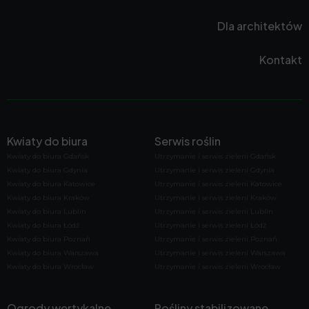
Dla architektów
Kontakt
Kwiaty do biura
Serwis roślin
Kwiaty do biura Gdańsk
Utrzymanie i serwis zieleni Gdańsk
Kwiaty do biura Gdynia
Utrzymanie i serwis zieleni Gdynia
Kwiaty do biura Katowice
Utrzymanie i serwis zieleni Katowice
Kwiaty do biura Kraków
Utrzymanie i serwis zieleni Kraków
Kwiaty do biura Lublin
Utrzymanie i serwis zieleni Lublin
Kwiaty do biura Łódź
Utrzymanie i serwis zieleni Łódź
Kwiaty do biura Poznań
Utrzymanie i serwis zieleni Poznań
Kwiaty do biura Warszawa
Utrzymanie i serwis zieleni Warszawa
Kwiaty do biura Wrocław
Utrzymanie i serwis zieleni Wrocław
Ogrody wertykalne
Rośliny stabilizowane