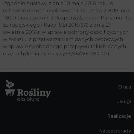
(zgodnie z ustawą z dnia 10 maja 2018 roku o
ochronie danych osobowych (Dz. Ustaw z 2018, poz.
1000) oraz zgodnie z Rozporządzeniem Parlamentu
Europejskiego i Rady (UE) 2016/679 z dnia 27
kwietnia 2016 r. w sprawie ochrony osób fizycznych
w związku z przetwarzaniem danych osobowych i
w sprawie swobodnego przepływu takich danych
oraz uchylenia dyrektywy 95/46/WE (RODO).
O nas
Usługi
Realizacje
Nasze porady