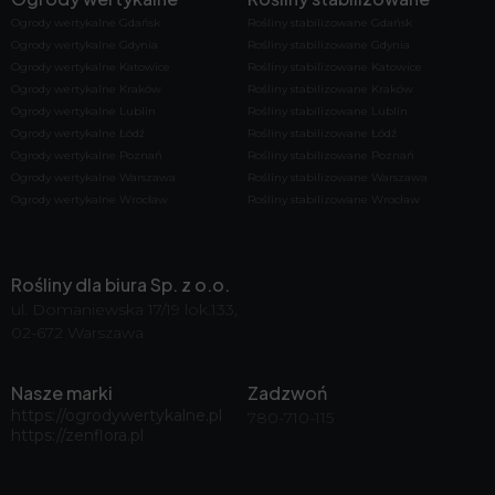
Ogrody wertykalne Gdańsk
Rośliny stabilizowane Gdańsk
Ogrody wertykalne Gdynia
Rośliny stabilizowane Gdynia
Ogrody wertykalne Katowice
Rośliny stabilizowane Katowice
Ogrody wertykalne Kraków
Rośliny stabilizowane Kraków
Ogrody wertykalne Lublin
Rośliny stabilizowane Lublin
Ogrody wertykalne Łódź
Rośliny stabilizowane Łódź
Ogrody wertykalne Poznań
Rośliny stabilizowane Poznań
Ogrody wertykalne Warszawa
Rośliny stabilizowane Warszawa
Ogrody wertykalne Wrocław
Rośliny stabilizowane Wrocław
Rośliny dla biura Sp. z o.o.
ul. Domaniewska 17/19 lok.133,
02-672 Warszawa
Nasze marki
Zadzwoń
https://ogrodywertykalne.pl
780-710-115
https://zenflora.pl