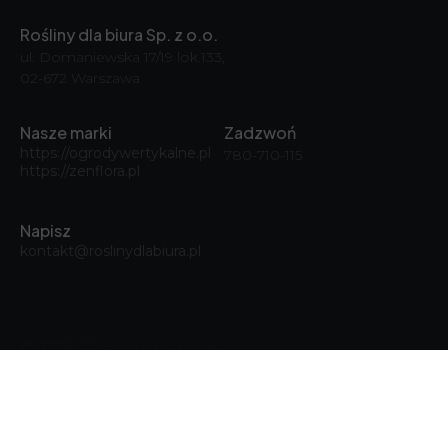
Rośliny dla biura Sp. z o.o.
ul. Domaniewska 17/19 lok.133,
02-672 Warszawa
Nasze marki
Zadzwoń
https://ogrodywertykalne.pl
780-710-115
https://zenflora.pl
Napisz
kontakt@roslinydlabiura.pl
© 2026, Rośliny dla biura
Polityka Cookies