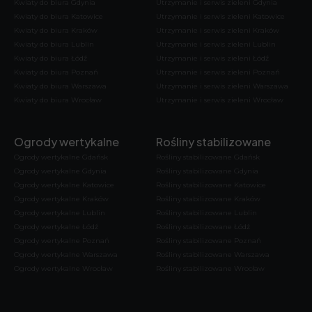
Kwiaty do biura Gdynia
Utrzymanie i serwis zieleni Gdynia
Kwiaty do biura Katowice
Utrzymanie i serwis zieleni Katowice
Kwiaty do biura Kraków
Utrzymanie i serwis zieleni Kraków
Kwiaty do biura Lublin
Utrzymanie i serwis zieleni Lublin
Kwiaty do biura Łódź
Utrzymanie i serwis zieleni Łódź
Kwiaty do biura Poznań
Utrzymanie i serwis zieleni Poznań
Kwiaty do biura Warszawa
Utrzymanie i serwis zieleni Warszawa
Kwiaty do biura Wrocław
Utrzymanie i serwis zieleni Wrocław
Ogrody wertykalne
Rośliny stabilizowane
Ogrody wertykalne Gdańsk
Rośliny stabilizowane Gdańsk
Ogrody wertykalne Gdynia
Rośliny stabilizowane Gdynia
Ogrody wertykalne Katowice
Rośliny stabilizowane Katowice
Ogrody wertykalne Kraków
Rośliny stabilizowane Kraków
Ogrody wertykalne Lublin
Rośliny stabilizowane Lublin
Ogrody wertykalne Łódź
Rośliny stabilizowane Łódź
Ogrody wertykalne Poznań
Rośliny stabilizowane Poznań
Ogrody wertykalne Warszawa
Rośliny stabilizowane Warszawa
Ogrody wertykalne Wrocław
Rośliny stabilizowane Wrocław