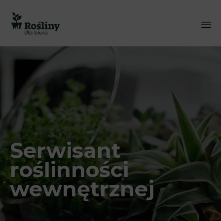
Sk
to
co
Serwisant
roślinności
wewnętrznej