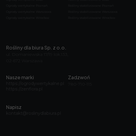
Ogrody wertykalne Poznań
Rośliny stabilizowane Poznań
Ogrody wertykalne Warszawa
Rośliny stabilizowane Warszawa
Ogrody wertykalne Wrocław
Rośliny stabilizowane Wrocław
Rośliny dla biura Sp. z o.o.
ul. Domaniewska 17/19 lok.133,
02-672 Warszawa
Nasze marki
Zadzwoń
https://ogrodywertykalne.pl
780-710-115
https://zenflora.pl
Napisz
kontakt@roslinydlabiura.pl