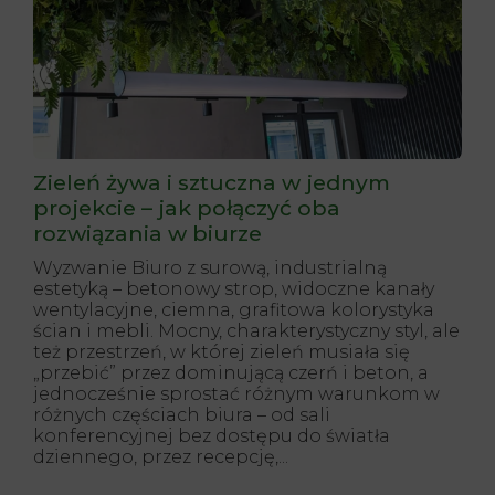
Zieleń żywa i sztuczna w jednym
projekcie – jak połączyć oba
rozwiązania w biurze
Wyzwanie Biuro z surową, industrialną
estetyką – betonowy strop, widoczne kanały
wentylacyjne, ciemna, grafitowa kolorystyka
ścian i mebli. Mocny, charakterystyczny styl, ale
też przestrzeń, w której zieleń musiała się
„przebić” przez dominującą czerń i beton, a
jednocześnie sprostać różnym warunkom w
różnych częściach biura – od sali
konferencyjnej bez dostępu do światła
dziennego, przez recepcję,...