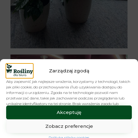
Zarządzaj zgodą
Aby zapewnić jak najlepsze wrażenia, korzystamy z technologii, takich
jak pliki cookie, do przechowywania i/lub uzyskiwania dostępu do
informacji o urządzeniu. Zgoda na te technologie pozwoli nam
przetwarzać dane, takie jak zachowanie podczas przeglądania lub
unikalne identyfikatory na tej stronie. Brak wyrażenia zgody lub
wycofanie zgody może niekorzystnie wpłynąć na niektóre cechy i
Akceptuję
funkcje.
Zobacz preferencje
Polityka plików cookies