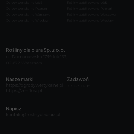
Ogrody wertykalne Łódź
Rośliny stabilizowane Łódź
Ogrody wertykalne Poznań
Rośliny stabilizowane Poznań
Ogrody wertykalne Warszawa
Rośliny stabilizowane Warszawa
Ogrody wertykalne Wrocław
Rośliny stabilizowane Wrocław
Rośliny dla biura Sp. z o.o.
ul. Domaniewska 17/19 lok.133,
02-672 Warszawa
Nasze marki
Zadzwoń
https://ogrodywertykalne.pl
780-710-115
https://zenflora.pl
Napisz
kontakt@roslinydlabiura.pl