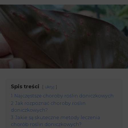
Spis treści
ukryj
1
Najczęstsze choroby roślin doniczkowych
2
Jak rozpoznać choroby roślin
doniczkowych?
3
Jakie są skuteczne metody leczenia
chorób roślin doniczkowych?