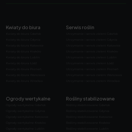
Kwiaty do biura
Serwis roślin
Kwiaty do biura Gdańsk
Utrzymanie i serwis zieleni Gdańsk
Kwiaty do biura Gdynia
Utrzymanie i serwis zieleni Gdynia
Kwiaty do biura Katowice
Utrzymanie i serwis zieleni Katowice
Kwiaty do biura Kraków
Utrzymanie i serwis zieleni Kraków
Kwiaty do biura Lublin
Utrzymanie i serwis zieleni Lublin
Kwiaty do biura Łódź
Utrzymanie i serwis zieleni Łódź
Kwiaty do biura Poznań
Utrzymanie i serwis zieleni Poznań
Kwiaty do biura Warszawa
Utrzymanie i serwis zieleni Warszawa
Kwiaty do biura Wrocław
Utrzymanie i serwis zieleni Wrocław
Ogrody wertykalne
Rośliny stabilizowane
Ogrody wertykalne Gdańsk
Rośliny stabilizowane Gdańsk
Ogrody wertykalne Gdynia
Rośliny stabilizowane Gdynia
Ogrody wertykalne Katowice
Rośliny stabilizowane Katowice
Ogrody wertykalne Kraków
Rośliny stabilizowane Kraków
Ogrody wertykalne Lublin
Rośliny stabilizowane Lublin