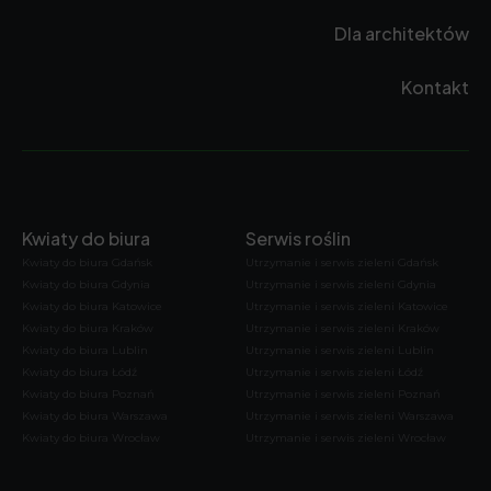
Dla architektów
Kontakt
Kwiaty do biura
Serwis roślin
Kwiaty do biura Gdańsk
Utrzymanie i serwis zieleni Gdańsk
Kwiaty do biura Gdynia
Utrzymanie i serwis zieleni Gdynia
Kwiaty do biura Katowice
Utrzymanie i serwis zieleni Katowice
Kwiaty do biura Kraków
Utrzymanie i serwis zieleni Kraków
Kwiaty do biura Lublin
Utrzymanie i serwis zieleni Lublin
Kwiaty do biura Łódź
Utrzymanie i serwis zieleni Łódź
Kwiaty do biura Poznań
Utrzymanie i serwis zieleni Poznań
Kwiaty do biura Warszawa
Utrzymanie i serwis zieleni Warszawa
Kwiaty do biura Wrocław
Utrzymanie i serwis zieleni Wrocław