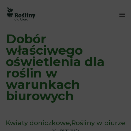
Sk
Dobór
to
co
właściwego
oświetlenia dla
roślin w
warunkach
biurowych
Kwiaty doniczkowe
Rośliny w biurze
24 lutego 2023