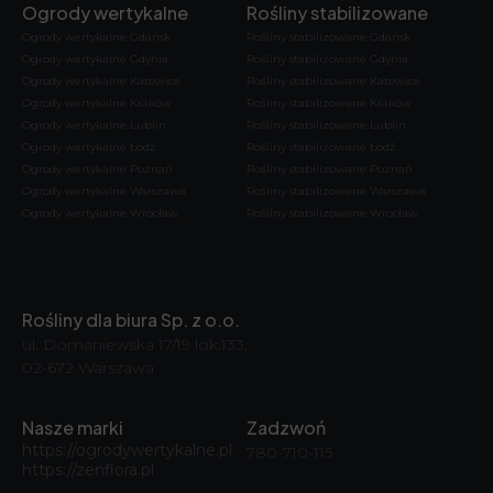
Ogrody wertykalne
Rośliny stabilizowane
Ogrody wertykalne Gdańsk
Rośliny stabilizowane Gdańsk
Ogrody wertykalne Gdynia
Rośliny stabilizowane Gdynia
Ogrody wertykalne Katowice
Rośliny stabilizowane Katowice
Ogrody wertykalne Kraków
Rośliny stabilizowane Kraków
Ogrody wertykalne Lublin
Rośliny stabilizowane Lublin
Ogrody wertykalne Łódź
Rośliny stabilizowane Łódź
Ogrody wertykalne Poznań
Rośliny stabilizowane Poznań
Ogrody wertykalne Warszawa
Rośliny stabilizowane Warszawa
Ogrody wertykalne Wrocław
Rośliny stabilizowane Wrocław
Rośliny dla biura Sp. z o.o.
ul. Domaniewska 17/19 lok.133,
02-672 Warszawa
Nasze marki
Zadzwoń
https://ogrodywertykalne.pl
780-710-115
https://zenflora.pl