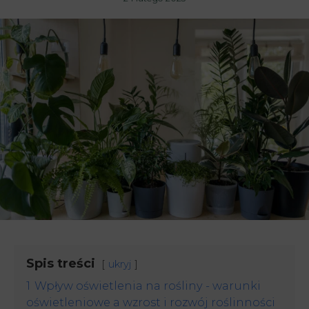
Spis treści
ukryj
1
Wpływ oświetlenia na rośliny - warunki
oświetleniowe a wzrost i rozwój roślinności