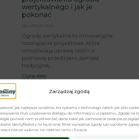
wertykalnego i jak je
pokonać
26 LUTEGO 2024
Ogrody wertykalne to innowacyjne
rozwiązanie projektowe, które
umożliwiają uprawę roślin w
pionowej przestrzeni, zamiast
tradycyjnej...
Czytaj dalej
Zarządzaj zgodą
pewnić jak najlepsze wrażenia, korzystamy z technologii, takich jak pliki cooki
owywania i/lub uzyskiwania dostępu do informacji o urządzeniu. Zgoda na t
logie pozwoli nam przetwarzać dane, takie jak zachowanie podczas przeglą
ikalne identyfikatory na tej stronie. Brak wyrażenia zgody lub wycofanie zgod
iekorzystnie wpłynąć na niektóre cechy i funkcje.