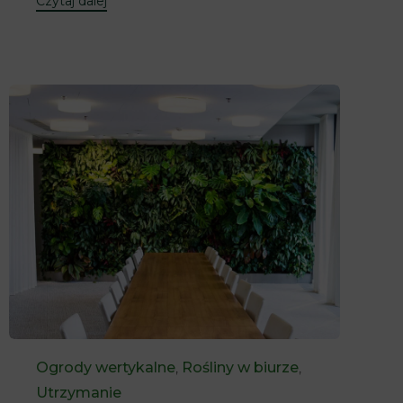
Czytaj dalej
Category
Ogrody wertykalne
,
Rośliny w biurze
,
Utrzymanie