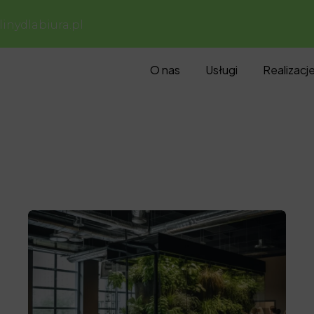
inydlabiura.pl
O nas
Usługi
Realizacj