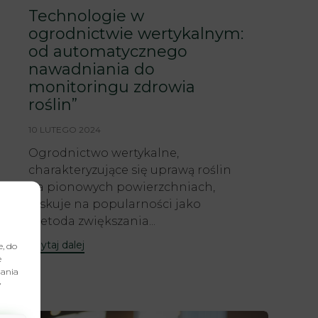
Technologie w
ogrodnictwie wertykalnym:
od automatycznego
nawadniania do
monitoringu zdrowia
roślin”
10 LUTEGO 2024
Ogrodnictwo wertykalne,
charakteryzujące się uprawą roślin
na pionowych powierzchniach,
zyskuje na popularności jako
metoda zwiększania...
Czytaj dalej
e, do
e
dania
y