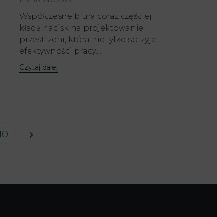
14 GRUDNIA 2023
Współczesne biura coraz częściej
kładą nacisk na projektowanie
przestrzeni, która nie tylko sprzyja
efektywności pracy,...
Czytaj dalej
10