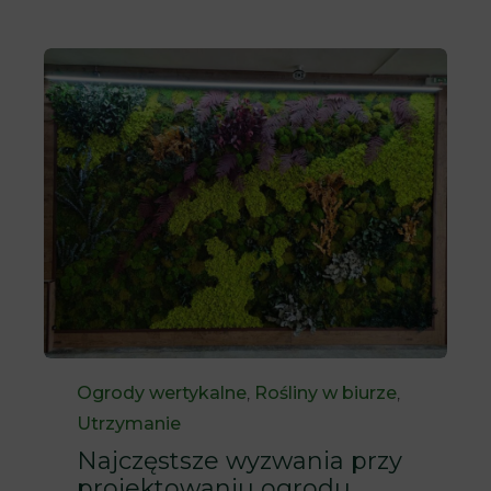
Category
Ogrody wertykalne
,
Rośliny w biurze
,
Utrzymanie
Najczęstsze wyzwania przy
projektowaniu ogrodu