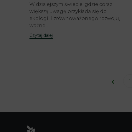
W dzisiejszym świecie, gdzie coraz
większą uwagę przykłada się do
ekologii i zrównoważonego rozwoju,
ważne...
Czytaj dalej
1