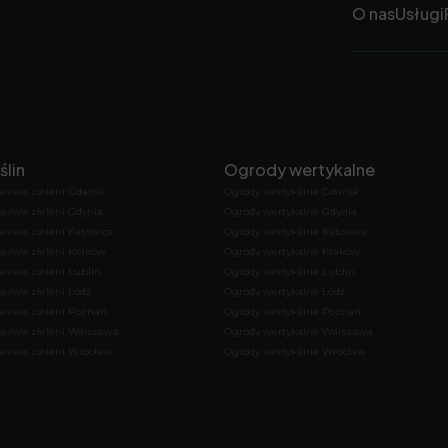
O nas
Usługi
ślin
Ogrody wertykalne
serwis zieleni Gdańsk
Ogrody wertykalne Gdańsk
serwis zieleni Gdynia
Ogrody wertykalne Gdynia
serwis zieleni Katowice
Ogrody wertykalne Katowice
serwis zieleni Kraków
Ogrody wertykalne Kraków
erwis zieleni Lublin
Ogrody wertykalne Lublin
erwis zieleni Łódź
Ogrody wertykalne Łódź
serwis zieleni Poznań
Ogrody wertykalne Poznań
serwis zieleni Warszawa
Ogrody wertykalne Warszawa
serwis zieleni Wrocław
Ogrody wertykalne Wrocław