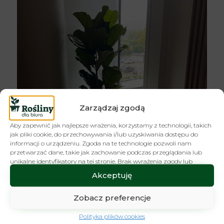
Zarządzaj zgodą
Aby zapewnić jak najlepsze wrażenia, korzystamy z technologii, takich
jak pliki cookie, do przechowywania i/lub uzyskiwania dostępu do
informacji o urządzeniu. Zgoda na te technologie pozwoli nam
przetwarzać dane, takie jak zachowanie podczas przeglądania lub
unikalne identyfikatory na tej stronie. Brak wyrażenia zgody lub
wycofanie zgody może niekorzystnie wpłynąć na niektóre cechy i
Akceptuję
funkcje.
Zobacz preferencje
Polityka plików cookies