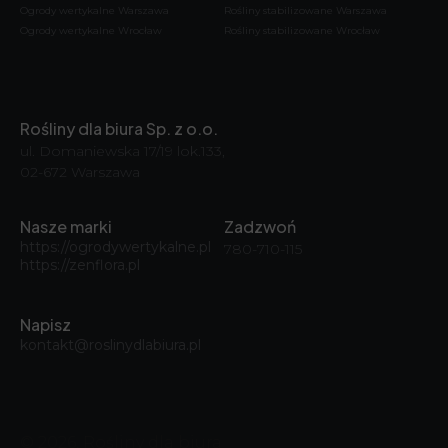
Ogrody wertykalne Warszawa
Rośliny stabilizowane Warszawa
Ogrody wertykalne Wrocław
Rośliny stabilizowane Wrocław
Rośliny dla biura Sp. z o.o.
ul. Domaniewska 17/19 lok.133,
02-672 Warszawa
Nasze marki
Zadzwoń
https://ogrodywertykalne.pl
780-710-115
https://zenflora.pl
Napisz
kontakt@roslinydlabiura.pl
© 2026, Rośliny dla biura