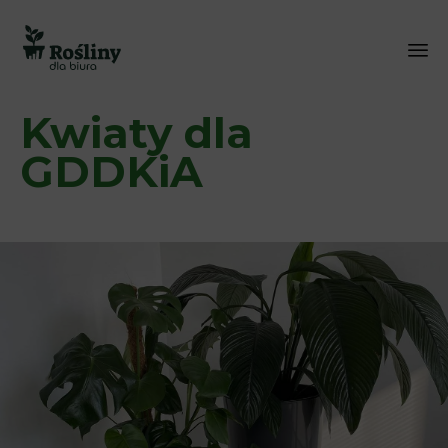
Sk
Kwiaty dla
to
co
GDDKiA