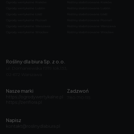
Ogrody wertykalne Kraków
Rośliny stabilizowane Kraków
Ogrody wertykalne Lublin
Rośliny stabilizowane Lublin
Ogrody wertykalne Łódź
Rośliny stabilizowane Łódź
Ogrody wertykalne Poznań
Rośliny stabilizowane Poznań
Ogrody wertykalne Warszawa
Rośliny stabilizowane Warszawa
Ogrody wertykalne Wrocław
Rośliny stabilizowane Wrocław
Rośliny dla biura Sp. z o.o.
ul. Domaniewska 17/19 lok.133,
02-672 Warszawa
Nasze marki
Zadzwoń
https://ogrodywertykalne.pl
780-710-115
https://zenflora.pl
Napisz
kontakt@roslinydlabiura.pl