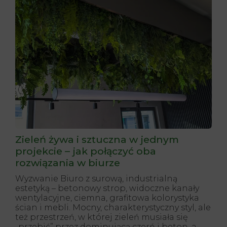
Zieleń żywa i sztuczna w jednym
projekcie – jak połączyć oba
rozwiązania w biurze
Wyzwanie Biuro z surową, industrialną
estetyką – betonowy strop, widoczne kanały
wentylacyjne, ciemna, grafitowa kolorystyka
ścian i mebli. Mocny, charakterystyczny styl, ale
też przestrzeń, w której zieleń musiała się
„przebić” przez dominującą czerń i beton, a