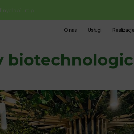
inydlabiura.pl
O nas
Usługi
Realizacj
y biotechnologic