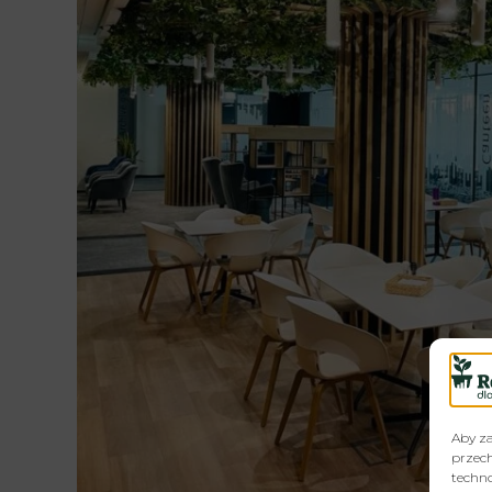
Aby za
przech
techno