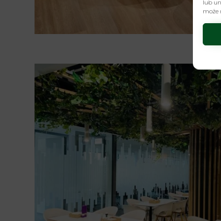
lub un
może n