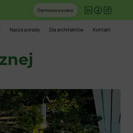
Darmowa wycena
Skip
e
Nasze porady
Dla architektów
Kontakt
to
conten
znej