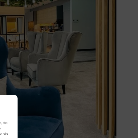
e, do
e
dania