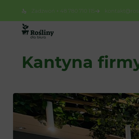
Zadzwoń + 48 780 710 115
kontakt@rosl
Kantyna firm