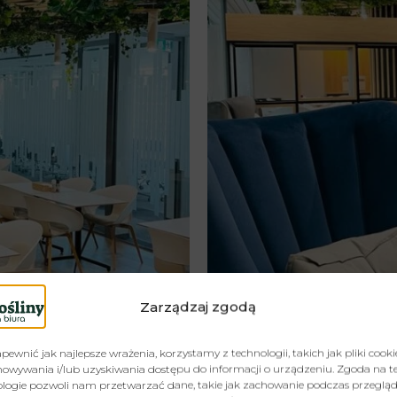
Zarządzaj zgodą
pewnić jak najlepsze wrażenia, korzystamy z technologii, takich jak pliki cooki
owywania i/lub uzyskiwania dostępu do informacji o urządzeniu. Zgoda na t
logie pozwoli nam przetwarzać dane, takie jak zachowanie podczas przeglą