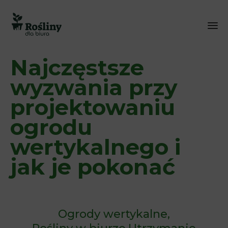
Sk
Najczęstsze
to
co
wyzwania przy
projektowaniu
ogrodu
wertykalnego i
jak je pokonać
Ogrody wertykalne