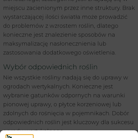
miejscu zacienionym przez inne struktury. Brak
wystarczającej ilości światła może prowadzić
do problemów z wzrostem roślin, dlatego
konieczne jest znalezienie sposobów na
maksymalizację nasłonecznienia lub
zastosowania dodatkowego oświetlenia.
Wybór odpowiednich roślin
Nie wszystkie rośliny nadają się do uprawy w
ogrodach wertykalnych. Konieczne jest
wybranie gatunków odpornych na warunki
pionowej uprawy, o płytce korzeniowej lub
zdolnych do rośnięcia w pojemnikach. Dobór
odpowiednich roślin jest kluczowy dla sukcesu
ogrodu wertykalnego.