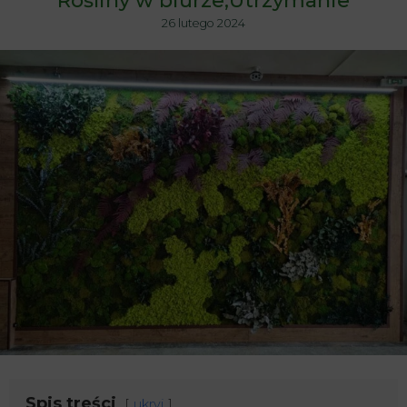
Rośliny w biurze
Utrzymanie
26 lutego 2024
Spis treści
ukryj