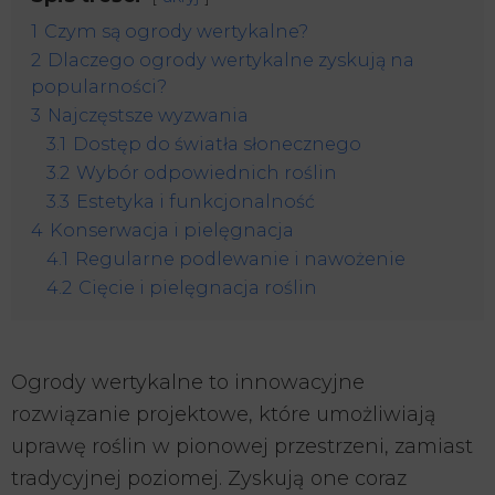
1
Czym są ogrody wertykalne?
2
Dlaczego ogrody wertykalne zyskują na
popularności?
3
Najczęstsze wyzwania
3.1
Dostęp do światła słonecznego
3.2
Wybór odpowiednich roślin
3.3
Estetyka i funkcjonalność
4
Konserwacja i pielęgnacja
4.1
Regularne podlewanie i nawożenie
4.2
Cięcie i pielęgnacja roślin
Ogrody wertykalne to innowacyjne
rozwiązanie projektowe, które umożliwiają
uprawę roślin w pionowej przestrzeni, zamiast
tradycyjnej poziomej. Zyskują one coraz