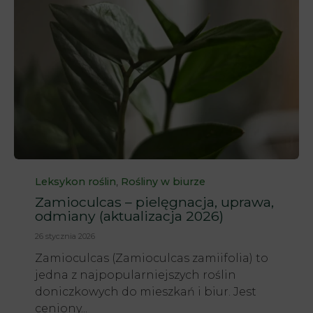
Category
,
Leksykon roślin
Rośliny w biurze
Zamioculcas – pielęgnacja, uprawa,
odmiany (aktualizacja 2026)
26 stycznia 2026
Zamioculcas (Zamioculcas zamiifolia) to
jedna z najpopularniejszych roślin
doniczkowych do mieszkań i biur. Jest
ceniony...