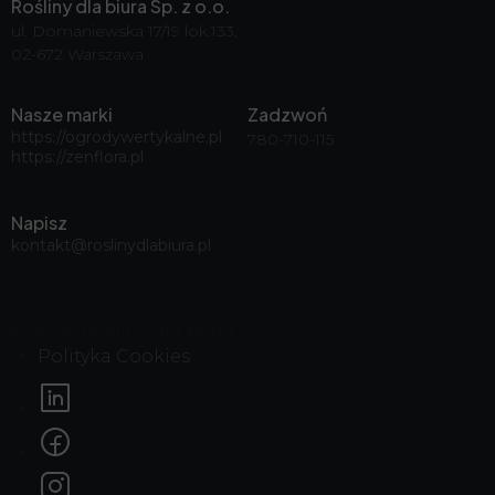
Rośliny dla biura Sp. z o.o.
ul. Domaniewska 17/19 lok.133,
02-672 Warszawa
Nasze marki
Zadzwoń
https://ogrodywertykalne.pl
780-710-115
https://zenflora.pl
Napisz
kontakt@roslinydlabiura.pl
© 2026, Rośliny dla biura
Polityka Cookies