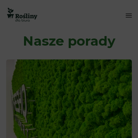
Sk
Nasze porady
to
co