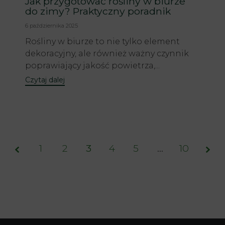
Jak przygotować rośliny w biurze
do zimy? Praktyczny poradnik
6 października 2025
Rośliny w biurze to nie tylko element
dekoracyjny, ale również ważny czynnik
poprawiający jakość powietrza,...
Czytaj dalej
1
2
3
Page
4
5
…
10
3 of
10