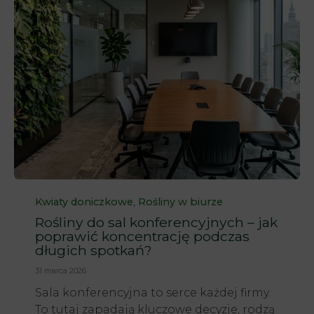
Category
,
Kwiaty doniczkowe
Rośliny w biurze
Rośliny do sal konferencyjnych – jak
poprawić koncentrację podczas
długich spotkań?
31 marca 2026
Sala konferencyjna to serce każdej firmy.
To tutaj zapadają kluczowe decyzje, rodzą