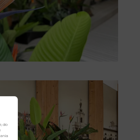
e, do
e
dania