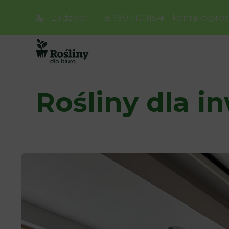
Zadzwoń + 48 780 710 115
kontakt@rosl
Rośliny dla 