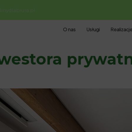
inydlabiura.pl
O nas
Usługi
Realizacj
inwestora prywat