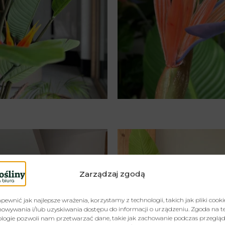
Zarządzaj zgodą
pewnić jak najlepsze wrażenia, korzystamy z technologii, takich jak pliki cooki
owywania i/lub uzyskiwania dostępu do informacji o urządzeniu. Zgoda na t
logie pozwoli nam przetwarzać dane, takie jak zachowanie podczas przeglą