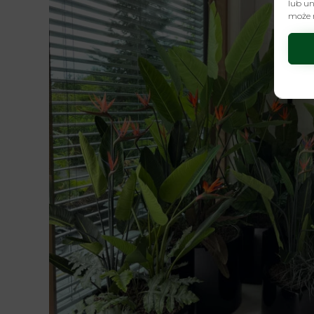
lub un
może n