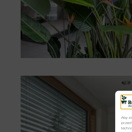
Aby za
przech
techno