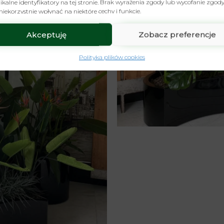
ikalne identyfikatory na tej stronie. Brak wyrażenia zgody lub wycofanie zgod
iekorzystnie wpłynąć na niektóre cechy i funkcje.
Akceptuję
Zobacz preferencje
Polityka plików cookies