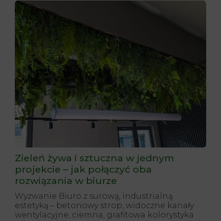
Zieleń żywa i sztuczna w jednym
projekcie – jak połączyć oba
rozwiązania w biurze
Wyzwanie Biuro z surową, industrialną
estetyką – betonowy strop, widoczne kanały
wentylacyjne, ciemna, grafitowa kolorystyka