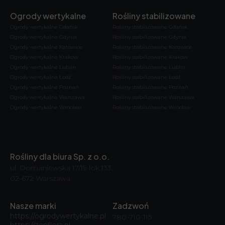
Ogrody wertykalne
Rośliny stabilizowane
Ogrody wertykalne Gdańsk
Rośliny stabilizowane Gdańsk
Ogrody wertykalne Gdynia
Rośliny stabilizowane Gdynia
Ogrody wertykalne Katowice
Rośliny stabilizowane Katowice
Ogrody wertykalne Kraków
Rośliny stabilizowane Kraków
Ogrody wertykalne Lublin
Rośliny stabilizowane Lublin
Ogrody wertykalne Łódź
Rośliny stabilizowane Łódź
Ogrody wertykalne Poznań
Rośliny stabilizowane Poznań
Ogrody wertykalne Warszawa
Rośliny stabilizowane Warszawa
Ogrody wertykalne Wrocław
Rośliny stabilizowane Wrocław
Rośliny dla biura Sp. z o.o.
ul. Domaniewska 17/19 lok.133,
02-672 Warszawa
Nasze marki
Zadzwoń
https://ogrodywertykalne.pl
780-710-115