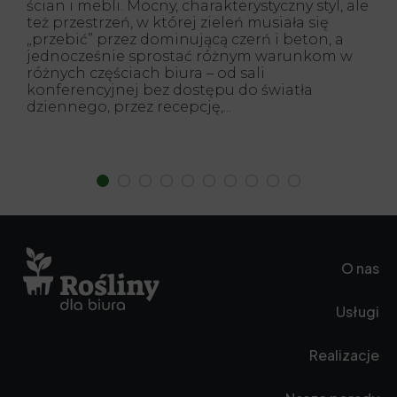
ścian i mebli. Mocny, charakterystyczny styl, ale
też przestrzeń, w której zieleń musiała się
„przebić” przez dominującą czerń i beton, a
jednocześnie sprostać różnym warunkom w
różnych częściach biura – od sali
konferencyjnej bez dostępu do światła
dziennego, przez recepcję,...
O nas
Usługi
Realizacje