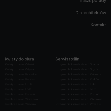
Nasze porady
Dla architektów
Kontakt
Kwiaty do biura
Serwis roślin
Kwiaty do biura Gdańsk
Utrzymanie i serwis zieleni Gdańsk
Kwiaty do biura Gdynia
Utrzymanie i serwis zieleni Gdynia
Kwiaty do biura Katowice
Utrzymanie i serwis zieleni Katowice
Kwiaty do biura Kraków
Utrzymanie i serwis zieleni Kraków
Kwiaty do biura Lublin
Utrzymanie i serwis zieleni Lublin
Kwiaty do biura Łódź
Utrzymanie i serwis zieleni Łódź
Kwiaty do biura Poznań
Utrzymanie i serwis zieleni Poznań
Kwiaty do biura Warszawa
Utrzymanie i serwis zieleni Warszawa
Kwiaty do biura Wrocław
Utrzymanie i serwis zieleni Wrocław