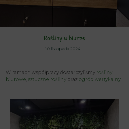
Rośliny w biurze
10 listopada 2024
–
W ramach współpracy dostarczyliśmy
rośliny
biurowe
,
sztuczne rośliny
oraz
ogród wertykalny
.