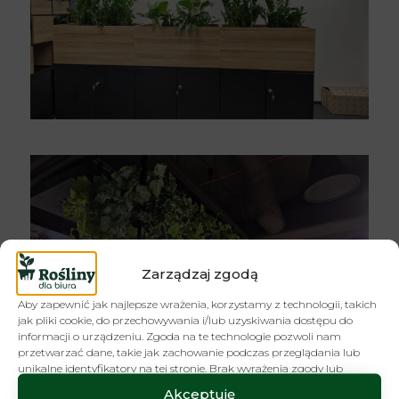
Zarządzaj zgodą
Aby zapewnić jak najlepsze wrażenia, korzystamy z technologii, takich
jak pliki cookie, do przechowywania i/lub uzyskiwania dostępu do
informacji o urządzeniu. Zgoda na te technologie pozwoli nam
przetwarzać dane, takie jak zachowanie podczas przeglądania lub
unikalne identyfikatory na tej stronie. Brak wyrażenia zgody lub
wycofanie zgody może niekorzystnie wpłynąć na niektóre cechy i
Akceptuję