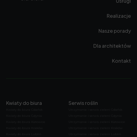
Usługi
Realizacje
Nasze porady
Dla architektów
Kontakt
Kwiaty do biura
Serwis roślin
Kwiaty do biura Gdańsk
Utrzymanie i serwis zieleni Gdańsk
Kwiaty do biura Gdynia
Utrzymanie i serwis zieleni Gdynia
Kwiaty do biura Katowice
Utrzymanie i serwis zieleni Katowice
Kwiaty do biura Kraków
Utrzymanie i serwis zieleni Kraków
Kwiaty do biura Lublin
Utrzymanie i serwis zieleni Lublin