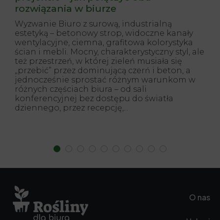
rozwiązania w biurze
Wyzwanie Biuro z surową, industrialną
estetyką – betonowy strop, widoczne kanały
wentylacyjne, ciemna, grafitowa kolorystyka
ścian i mebli. Mocny, charakterystyczny styl, ale
też przestrzeń, w której zieleń musiała się
„przebić” przez dominującą czerń i beton, a
jednocześnie sprostać różnym warunkom w
różnych częściach biura – od sali
konferencyjnej bez dostępu do światła
dziennego, przez recepcję,...
O nas