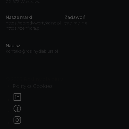
02-672 Warszawa
Nasze marki
Zadzwoń
https://ogrodywertykalne.pl
780-710-115
https://zenflora.pl
Napisz
kontakt@roslinydlabiura.pl
© 2026, Rośliny dla biura
Polityka Cookies