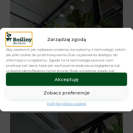
Zarządzaj zgodą
Aby zapewnić jak najlepsze wrażenia, korzystamy z technologii, takich
jak pliki cookie, do przechowywania i/lub uzyskiwania dostępu do
informacji o urządzeniu. Zgoda na te technologie pozwoli nam
przetwarzać dane, takie jak zachowanie podczas przeglądania lub
unikalne identyfikatory na tej stronie. Brak wyrażenia zgody lub
wycofanie zgody może niekorzystnie wpłynąć na niektóre cechy i
Akceptuję
funkcje.
Zobacz preferencje
Polityka plików cookies