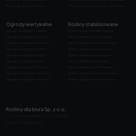
Kwiaty do biura Wrocław
Utrzymanie i serwis zieleni Wrocław
Ogrody wertykalne
Rośliny stabilizowane
Ogrody wertykalne Gdańsk
Rośliny stabilizowane Gdańsk
Ogrody wertykalne Gdynia
Rośliny stabilizowane Gdynia
Ogrody wertykalne Katowice
Rośliny stabilizowane Katowice
Ogrody wertykalne Kraków
Rośliny stabilizowane Kraków
Ogrody wertykalne Lublin
Rośliny stabilizowane Lublin
Ogrody wertykalne Łódź
Rośliny stabilizowane Łódź
Ogrody wertykalne Poznań
Rośliny stabilizowane Poznań
Ogrody wertykalne Warszawa
Rośliny stabilizowane Warszawa
Ogrody wertykalne Wrocław
Rośliny stabilizowane Wrocław
Rośliny dla biura Sp. z o.o.
ul. Domaniewska 17/19 lok.133,
02-672 Warszawa