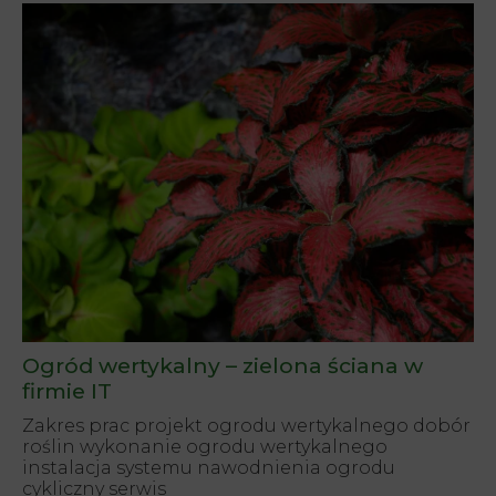
Ogród wertykalny – zielona ściana w
firmie IT
Zakres prac projekt ogrodu wertykalnego dobór
roślin wykonanie ogrodu wertykalnego
instalacja systemu nawodnienia ogrodu
cykliczny serwis