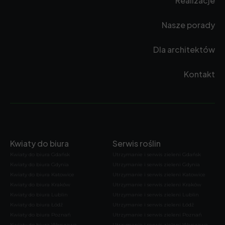
Realizacje
Nasze porady
Dla architektów
Kontakt
Kwiaty do biura
Serwis roślin
Kwiaty do biura Gdańsk
Utrzymanie i serwis zieleni Gdańsk
Kwiaty do biura Gdynia
Utrzymanie i serwis zieleni Gdynia
Kwiaty do biura Katowice
Utrzymanie i serwis zieleni Katowice
Kwiaty do biura Kraków
Utrzymanie i serwis zieleni Kraków
Kwiaty do biura Lublin
Utrzymanie i serwis zieleni Lublin
Kwiaty do biura Łódź
Utrzymanie i serwis zieleni Łódź
Kwiaty do biura Poznań
Utrzymanie i serwis zieleni Poznań
Kwiaty do biura Warszawa
Utrzymanie i serwis zieleni Warszawa