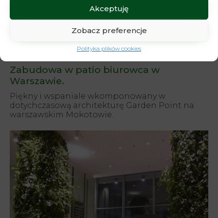
wycofanie zgody może niekorzystnie wpłynąć na niektóre cechy i
Akceptuję
funkcje.
Zobacz preferencje
Polityka plików cookies
Zabudowa w patio biurowca w
Warszawie.
Piękny i wspaniale wkomponowany w
dotychczasową architekturę Garden Point na
warszawskim Mokotowie.