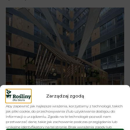
Zarządzaj zgodą
Aby zapewnić jak najlepsze wrażenia, korzystamy z technologii, takich
jak pliki cookie, do przechowywania i/lub uzyskiwania dostępu do
informacji o urządzeniu. Zgoda na te technologie pozwoli nam
przetwarzać dane, takie jak zachowanie podczas przeglądania lub
unikalne identyfikatory na tej stronie. Brak wyrażenia zgody lub