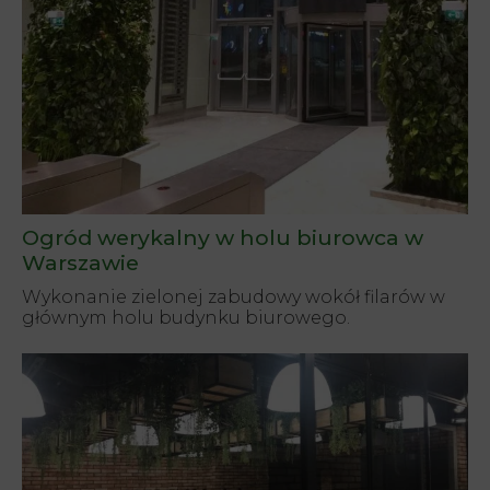
Ogród werykalny w holu biurowca w
Warszawie
Wykonanie zielonej zabudowy wokół filarów w
głównym holu budynku biurowego.