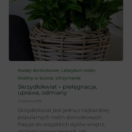
Category
,
,
Kwiaty doniczkowe
Leksykon roślin
,
Rośliny w biurze
Utrzymanie
Skrzydłokwiat – pielęgnacja,
uprawa, odmiany
13 sierpnia 2019
Skrzydłokwiat jest jedną z najbardziej
popularnych roślin doniczkowych.
Pasuje do wszystkich stylów wnętrz,
zarówno nowoczesnych, jak...