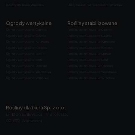
Kwiaty do biura Wrocław
Utrzymanie i serwis zieleni Wrocław
Ogrody wertykalne
Rośliny stabilizowane
Ogrody wertykalne Gdańsk
Rośliny stabilizowane Gdańsk
Ogrody wertykalne Gdynia
Rośliny stabilizowane Gdynia
Ogrody wertykalne Katowice
Rośliny stabilizowane Katowice
Ogrody wertykalne Kraków
Rośliny stabilizowane Kraków
Ogrody wertykalne Lublin
Rośliny stabilizowane Lublin
Ogrody wertykalne Łódź
Rośliny stabilizowane Łódź
Ogrody wertykalne Poznań
Rośliny stabilizowane Poznań
Ogrody wertykalne Warszawa
Rośliny stabilizowane Warszawa
Ogrody wertykalne Wrocław
Rośliny stabilizowane Wrocław
Rośliny dla biura Sp. z o.o.
ul. Domaniewska 17/19 lok.133,
02-672 Warszawa