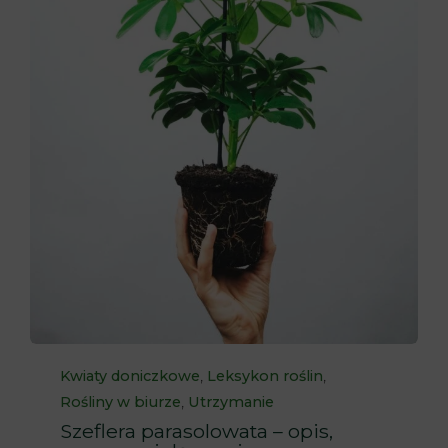
Category
,
,
Kwiaty doniczkowe
Leksykon roślin
,
Rośliny w biurze
Utrzymanie
Szeflera parasolowata – opis,