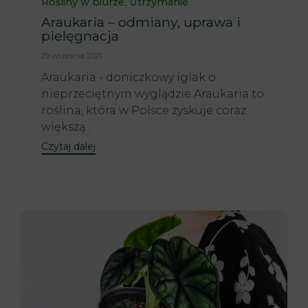
,
Rośliny w biurze
Utrzymanie
Araukaria – odmiany, uprawa i
pielęgnacja
29 września 2021
Araukaria - doniczkowy iglak o
nieprzeciętnym wyglądzie Araukaria to
roślina, która w Polsce zyskuje coraz
większą...
Czytaj dalej