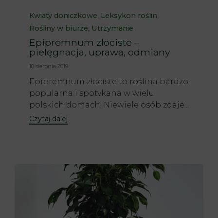
Category
,
,
Kwiaty doniczkowe
Leksykon roślin
,
Rośliny w biurze
Utrzymanie
Epipremnum złociste –
pielęgnacja, uprawa, odmiany
18 sierpnia 2019
Epipremnum złociste to roślina bardzo
popularna i spotykana w wielu
polskich domach. Niewiele osób zdaje...
Czytaj dalej