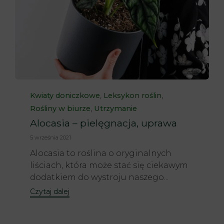
Category
,
,
Kwiaty doniczkowe
Leksykon roślin
,
Rośliny w biurze
Utrzymanie
Alocasia – pielęgnacja, uprawa
5 września 2021
Alocasia to roślina o oryginalnych
liściach, która może stać się ciekawym
dodatkiem do wystroju naszego...
Czytaj dalej