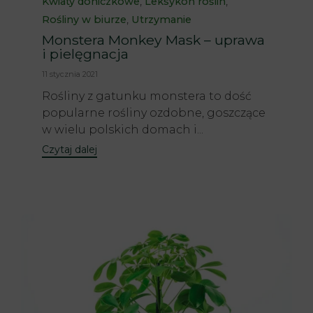
Category
,
,
Kwiaty doniczkowe
Leksykon roślin
,
Rośliny w biurze
Utrzymanie
Monstera Monkey Mask – uprawa
i pielęgnacja
11 stycznia 2021
Rośliny z gatunku monstera to dość
popularne rośliny ozdobne, goszczące
w wielu polskich domach i...
Czytaj dalej