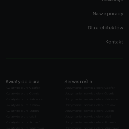
Nasze porady
Dla architektów
Kontakt
Kwiaty do biura
Serwis roślin
Kwiaty do biura Gdańsk
Utrzymanie i serwis zieleni Gdańsk
Kwiaty do biura Gdynia
Utrzymanie i serwis zieleni Gdynia
Kwiaty do biura Katowice
Utrzymanie i serwis zieleni Katowice
Kwiaty do biura Kraków
Utrzymanie i serwis zieleni Kraków
Kwiaty do biura Lublin
Utrzymanie i serwis zieleni Lublin
Kwiaty do biura Łódź
Utrzymanie i serwis zieleni Łódź
Kwiaty do biura Poznań
Utrzymanie i serwis zieleni Poznań
Kwiaty do biura Warszawa
Utrzymanie i serwis zieleni Warszawa