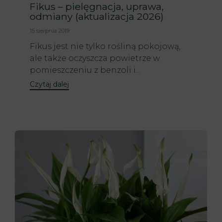
Fikus – pielęgnacja, uprawa,
odmiany (aktualizacja 2026)
15 sierpnia 2019
Fikus jest nie tylko rośliną pokojową,
ale także oczyszcza powietrze w
pomieszczeniu z benzoli i...
Czytaj dalej