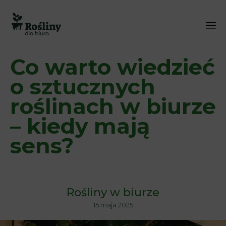
Sk
Co warto wiedzieć
to
co
o sztucznych
roślinach w biurze
– kiedy mają
sens?
Rośliny w biurze
15 maja 2025