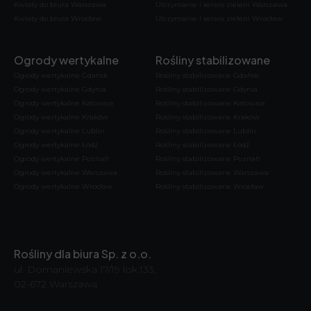
Kwiaty do biura Warszawa
Utrzymanie i serwis zieleni Warszawa
Kwiaty do biura Wrocław
Utrzymanie i serwis zieleni Wrocław
Ogrody wertykalne
Rośliny stabilizowane
Ogrody wertykalne Gdańsk
Rośliny stabilizowane Gdańsk
Ogrody wertykalne Gdynia
Rośliny stabilizowane Gdynia
Ogrody wertykalne Katowice
Rośliny stabilizowane Katowice
Ogrody wertykalne Kraków
Rośliny stabilizowane Kraków
Ogrody wertykalne Lublin
Rośliny stabilizowane Lublin
Ogrody wertykalne Łódź
Rośliny stabilizowane Łódź
Ogrody wertykalne Poznań
Rośliny stabilizowane Poznań
Ogrody wertykalne Warszawa
Rośliny stabilizowane Warszawa
Ogrody wertykalne Wrocław
Rośliny stabilizowane Wrocław
Rośliny dla biura Sp. z o.o.
ul. Domaniewska 17/19 lok.133,
02-672 Warszawa