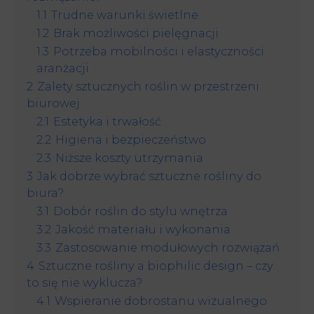
1.1
Trudne warunki świetlne
1.2
Brak możliwości pielęgnacji
1.3
Potrzeba mobilności i elastyczności
aranżacji
2
Zalety sztucznych roślin w przestrzeni
biurowej
2.1
Estetyka i trwałość
2.2
Higiena i bezpieczeństwo
2.3
Niższe koszty utrzymania
3
Jak dobrze wybrać sztuczne rośliny do
biura?
3.1
Dobór roślin do stylu wnętrza
3.2
Jakość materiału i wykonania
3.3
Zastosowanie modułowych rozwiązań
4
Sztuczne rośliny a biophilic design – czy
to się nie wyklucza?
4.1
Wspieranie dobrostanu wizualnego