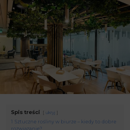
Spis treści
ukryj
1
Sztuczne rośliny w biurze – kiedy to dobre
rozwiązanie?