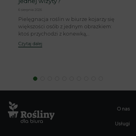
jednej wizyty?
6 sierpnia 2026
Pielęgnacja roślin w biurze kojarzy się
większości osób z jednym obrazkiem:
ktoś przychodzi z konewką,...
Czytaj dalej
O nas
Usługi