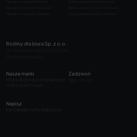
Ogrody wertykalne Poznań
Rośliny stabilizowane Poznań
Ogrody wertykalne Warszawa
Rośliny stabilizowane Warszawa
Ogrody wertykalne Wrocław
Rośliny stabilizowane Wrocław
Rośliny dla biura Sp. z o.o.
ul. Domaniewska 17/19 lok.133,
02-672 Warszawa
Nasze marki
Zadzwoń
https://ogrodywertykalne.pl
780-710-115
https://zenflora.pl
Napisz
kontakt@roslinydlabiura.pl