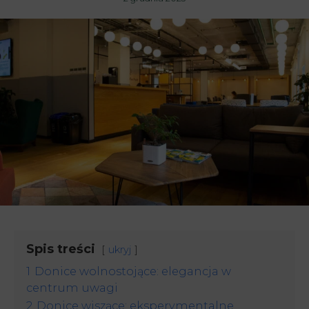
Spis treści
ukryj
1
Donice wolnostojące: elegancja w
centrum uwagi
2
Donice wiszące: eksperymentalne