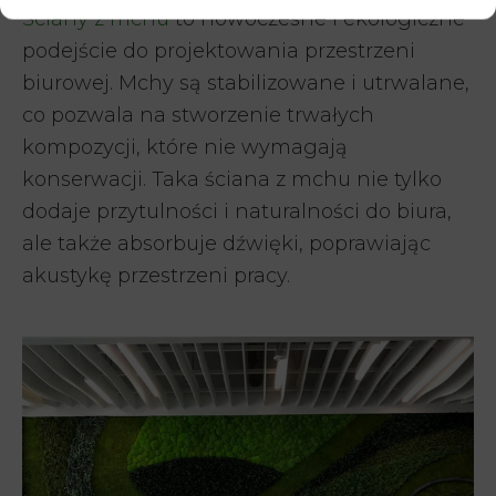
Ściany z mchu
to nowoczesne i ekologiczne
podejście do projektowania przestrzeni
biurowej. Mchy są stabilizowane i utrwalane,
co pozwala na stworzenie trwałych
kompozycji, które nie wymagają
konserwacji. Taka ściana z mchu nie tylko
dodaje przytulności i naturalności do biura,
ale także absorbuje dźwięki, poprawiając
akustykę przestrzeni pracy.