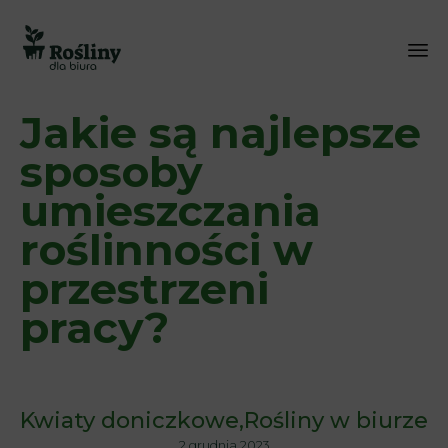
Sk
Jakie są najlepsze
to
co
sposoby
umieszczania
roślinności w
przestrzeni
pracy?
Kwiaty doniczkowe
Rośliny w biurze
2 grudnia 2023