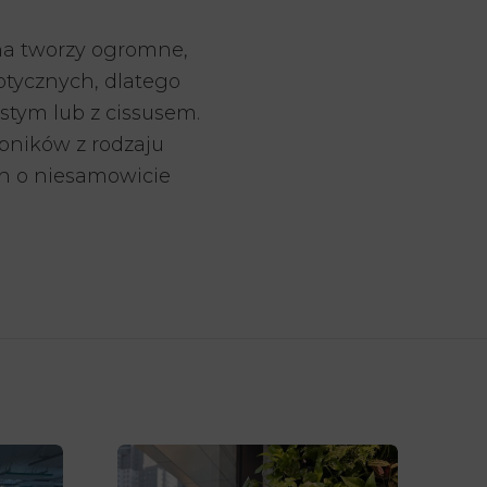
na tworzy ogromne,
otycznych, dlatego
stym lub z cissusem.
bników z rodzaju
in o niesamowicie