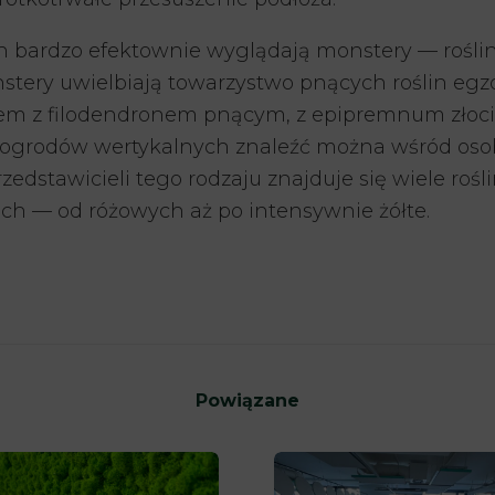
h bardzo efektownie wyglądają monstery — rośli
nstery uwielbiają towarzystwo pnących roślin egz
razem z filodendronem pnącym, z epipremnum złoci
o ogrodów wertykalnych znaleźć można wśród oso
dstawicieli tego rodzaju znajduje się wiele rośl
ach — od różowych aż po intensywnie żółte.
Powiązane