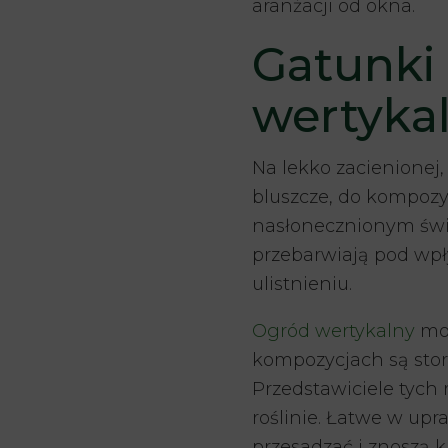
aranżacji od okna.
Gatunki 
wertyka
Na lekko zacienionej,
bluszcze, do kompozy
nasłonecznionym świe
przebarwiają pod wp
ulistnieniu.
Ogród wertykalny
moż
kompozycjach są stor
Przedstawiciele tych 
roślinie. Łatwe w up
przesadzać i znoszą k