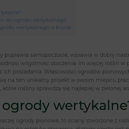
tykalne?
lin do ogrodu wertykalnego
ogrodu wertykalnego w biurze
cy poprawia samopoczucie, wprawia w dobry nast
 podnosi wilgotność otoczenia. Im więcej roślin w 
 z ich posiadania. Właściwości ogrodów pionowych
się na ten unikalny projekt w swoim miejscu pracy.
 które rośliny sprawdzą się najlepiej w zielonej ar
 ogrody wertykalne
inaczej ogrody pionowe, to ściany stworzone z roś
pływa na estetykę otoczenia, dlatego często jest