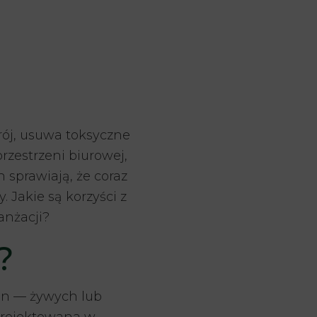
rój, usuwa toksyczne
przestrzeni biurowej,
 sprawiają, że coraz
 Jakie są korzyści z
anżacji?
?
lin — żywych lub
 projektowana w