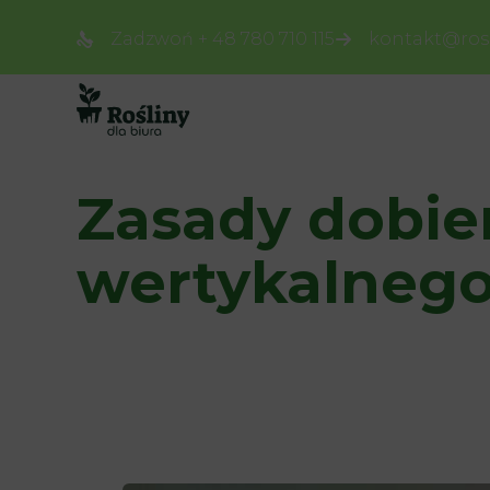
Zadzwoń + 48 780 710 115
kontakt@rosl
Zasady dobier
wertykalnego