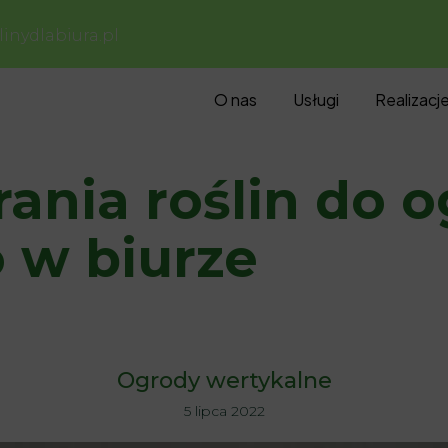
inydlabiura.pl
O nas
Usługi
Realizacj
ania roślin do 
 w biurze
Ogrody wertykalne
5 lipca 2022