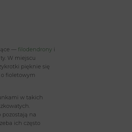
pnące —
filodendrony
i
ty. W miejscu
ykrotki pięknie się
 o fioletowym
unkami w takich
azkowatych.
o pozostają na
zeba ich często