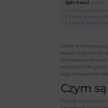
Spis treści
ukryj
1
Czym są ogrody wer
2
Zasady doboru roś
3
Gatunki roślin do 
Zieleń w miejscu pra
związki z powietrza i
tym większe korzyści
więcej firm decyduje 
tego rozwiązania oraz,
Czym są
Ogrody wertykalne
, 
sztucznych. Ściana w