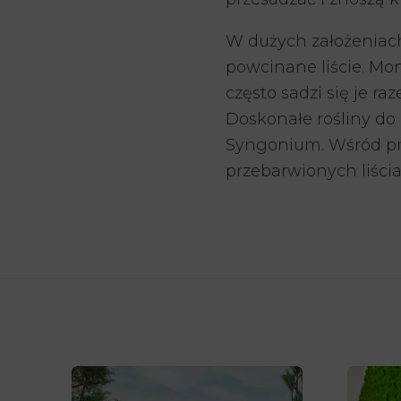
W dużych założeniac
powcinane liście. Mo
często sadzi się je 
Doskonałe rośliny d
Syngonium. Wśród prze
przebarwionych liści