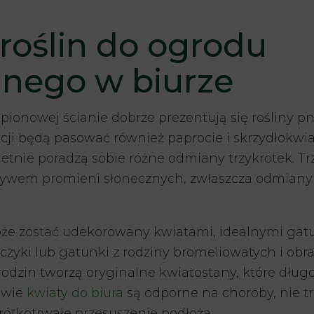
roślin do ogrodu
lnego w biurze
 pionowej ścianie dobrze prezentują się rośliny 
cji będą pasować również paprocie i skrzydłokwia
tnie poradzą sobie różne odmiany trzykrotek. Trz
ływem promieni słonecznych, zwłaszcza odmiany
e zostać udekorowany kwiatami, idealnymi gat
czyki lub gatunki z rodziny bromeliowatych i obr
rodzin tworzą oryginalne kwiatostany, które dług
rawie
kwiaty do biura
są odporne na choroby, nie tr
rótkotrwałe przesuszenie podłoża.