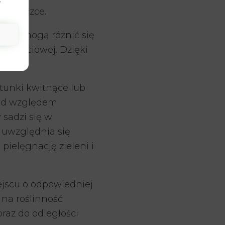
y
 doniczce.
azy mogą różnić się
ki liściowej. Dzięki
atunki kwitnące lub
pod względem
sadzi się w
 uwzględnia się
pielęgnację zieleni i
ejscu o odpowiedniej
 na roślinność
raz do odległości