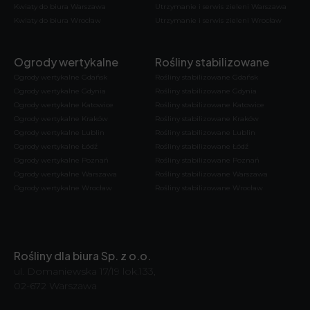
Kwiaty do biura Warszawa
Utrzymanie i serwis zieleni Warszawa
Kwiaty do biura Wrocław
Utrzymanie i serwis zieleni Wrocław
Ogrody wertykalne
Rośliny stabilizowane
Ogrody wertykalne Gdańsk
Rośliny stabilizowane Gdańsk
Ogrody wertykalne Gdynia
Rośliny stabilizowane Gdynia
Ogrody wertykalne Katowice
Rośliny stabilizowane Katowice
Ogrody wertykalne Kraków
Rośliny stabilizowane Kraków
Ogrody wertykalne Lublin
Rośliny stabilizowane Lublin
Ogrody wertykalne Łódź
Rośliny stabilizowane Łódź
Ogrody wertykalne Poznań
Rośliny stabilizowane Poznań
Ogrody wertykalne Warszawa
Rośliny stabilizowane Warszawa
Ogrody wertykalne Wrocław
Rośliny stabilizowane Wrocław
Rośliny dla biura Sp. z o.o.
ul. Domaniewska 17/19 lok.133,
02-672 Warszawa