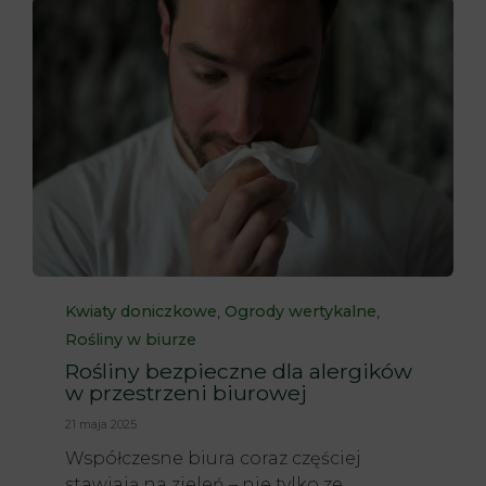
Category
,
,
Kwiaty doniczkowe
Ogrody wertykalne
Rośliny w biurze
Rośliny bezpieczne dla alergików
w przestrzeni biurowej
21 maja 2025
Współczesne biura coraz częściej
stawiają na zieleń – nie tylko ze