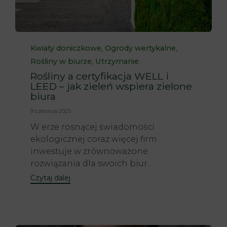
Category
,
,
Kwiaty doniczkowe
Ogrody wertykalne
,
Rośliny w biurze
Utrzymanie
Rośliny a certyfikacja WELL i
LEED – jak zieleń wspiera zielone
biura
9 czerwca 2025
W erze rosnącej świadomości
ekologicznej coraz więcej firm
inwestuje w zrównoważone
rozwiązania dla swoich biur....
Czytaj dalej