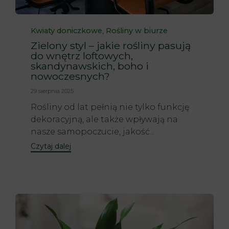
Category
,
Kwiaty doniczkowe
Rośliny w biurze
Zielony styl – jakie rośliny pasują
do wnętrz loftowych,
skandynawskich, boho i
nowoczesnych?
29 sierpnia 2025
Rośliny od lat pełnią nie tylko funkcję
dekoracyjną, ale także wpływają na
nasze samopoczucie, jakość...
Czytaj dalej