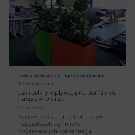
Category
,
,
Kwiaty doniczkowe
Ogrody wertykalne
Rośliny w biurze
Jak rośliny wpływają na obniżenie
hałasu w biurze
4 kwietnia 2025
Hałas w miejscu pracy jest jednym z
najczęstszych czynników
pogarszających koncentrację i