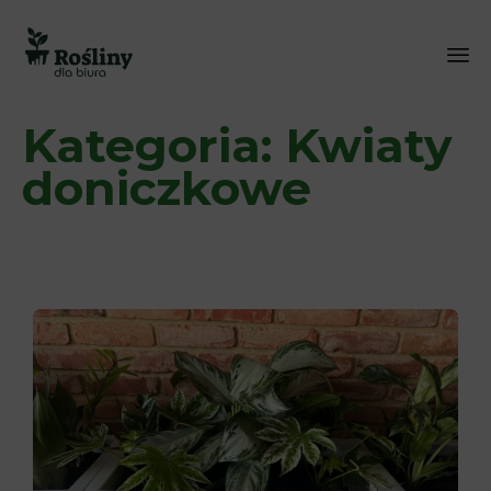
Sk
Kategoria:
Kwiaty
to
co
doniczkowe