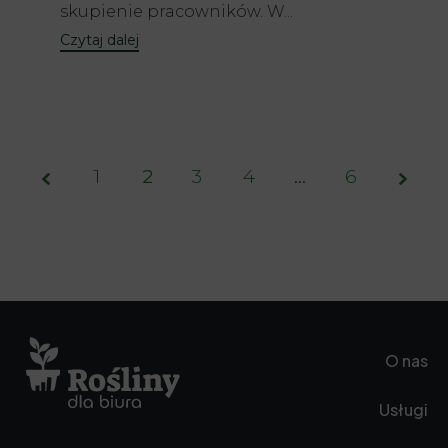
skupienie pracowników. W...
Czytaj dalej
1
2
3
Page
4
…
6
2 of
6
O nas
Usługi