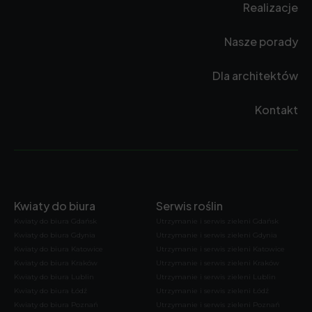
Realizacje
Nasze porady
Dla architektów
Kontakt
Kwiaty do biura
Serwis roślin
Kwiaty do biura Gdańsk
Utrzymanie i serwis zieleni Gdańsk
Kwiaty do biura Gdynia
Utrzymanie i serwis zieleni Gdynia
Kwiaty do biura Katowice
Utrzymanie i serwis zieleni Katowice
Kwiaty do biura Kraków
Utrzymanie i serwis zieleni Kraków
Kwiaty do biura Lublin
Utrzymanie i serwis zieleni Lublin
Kwiaty do biura Łódź
Utrzymanie i serwis zieleni Łódź
Kwiaty do biura Poznań
Utrzymanie i serwis zieleni Poznań