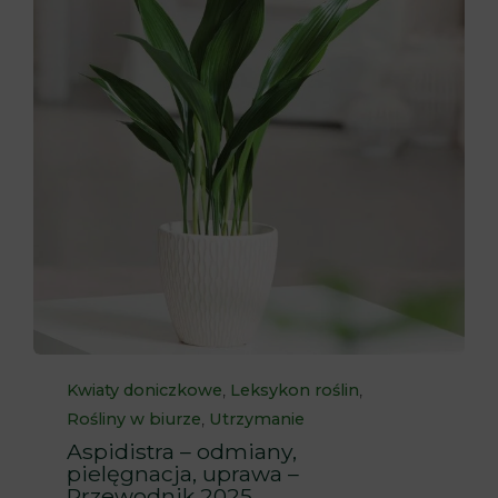
Category
,
,
Kwiaty doniczkowe
Leksykon roślin
,
Rośliny w biurze
Utrzymanie
Aspidistra – odmiany,
pielęgnacja, uprawa –
Przewodnik 2025