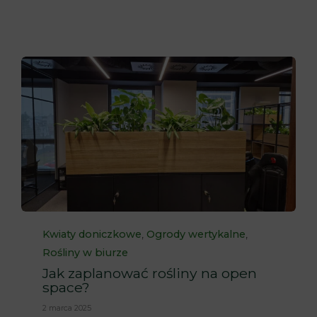
Category
,
,
Kwiaty doniczkowe
Ogrody wertykalne
Rośliny w biurze
Jak zaplanować rośliny na open
space?
2 marca 2025