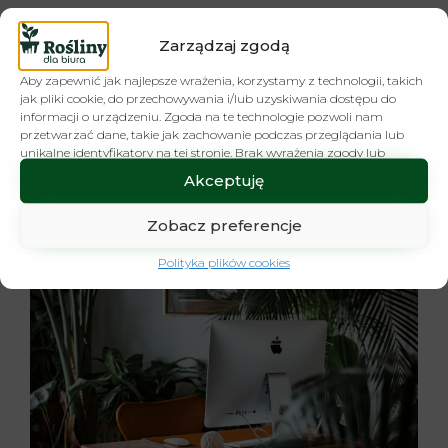
Przyjazne, funkcjonalne i estetycznie
zaaranżowane miejsce pracy
Zarządzaj zgodą
poprawia samopoczucie pracowników
Aby zapewnić jak najlepsze wrażenia, korzystamy z technologii, takich
oraz przyczynia się do ich
jak pliki cookie, do przechowywania i/lub uzyskiwania dostępu do
efektywniejszego...
informacji o urządzeniu. Zgoda na te technologie pozwoli nam
przetwarzać dane, takie jak zachowanie podczas przeglądania lub
Czytaj dalej
unikalne identyfikatory na tej stronie. Brak wyrażenia zgody lub
wycofanie zgody może niekorzystnie wpłynąć na niektóre cechy i
Akceptuję
funkcje.
Zobacz preferencje
Polityka plików cookies