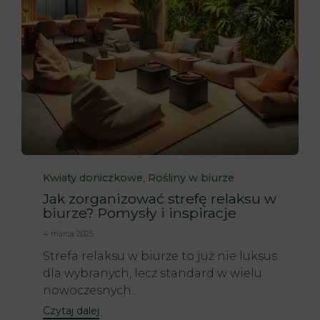
Category
,
Kwiaty doniczkowe
Rośliny w biurze
Jak zorganizować strefę relaksu w
biurze? Pomysły i inspiracje
4 marca 2025
Strefa relaksu w biurze to już nie luksus
dla wybranych, lecz standard w wielu
nowoczesnych...
Czytaj dalej