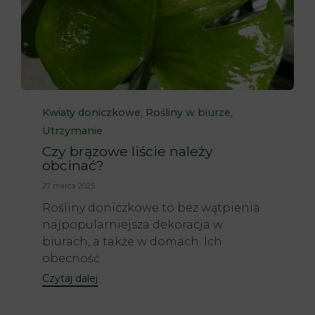
Category
,
,
Kwiaty doniczkowe
Rośliny w biurze
Utrzymanie
Czy brązowe liście należy
obcinać?
27 marca 2025
Rośliny doniczkowe to bez wątpienia
najpopularniejsza dekoracja w
biurach, a także w domach. Ich
obecność...
Czytaj dalej