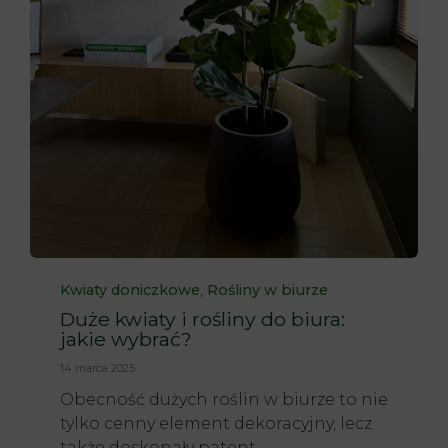
Category
,
Kwiaty doniczkowe
Rośliny w biurze
Duże kwiaty i rośliny do biura:
jakie wybrać?
14 marca 2025
Obecność dużych roślin w biurze to nie
tylko cenny element dekoracyjny, lecz
także doskonały patent...