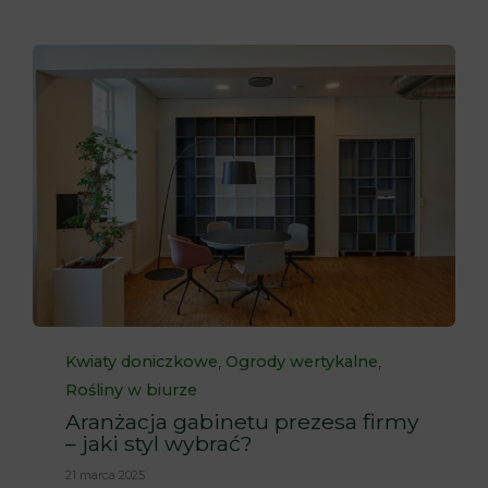
Category
,
,
Kwiaty doniczkowe
Ogrody wertykalne
Rośliny w biurze
Aranżacja gabinetu prezesa firmy
– jaki styl wybrać?
21 marca 2025