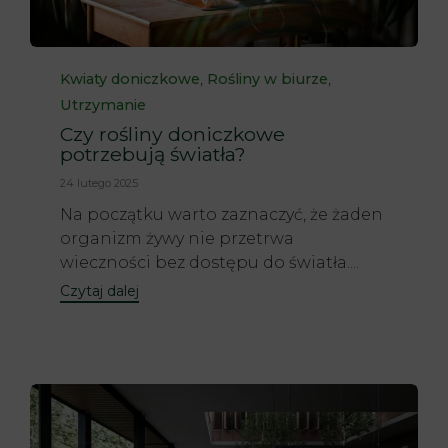
Category
,
,
Kwiaty doniczkowe
Rośliny w biurze
Utrzymanie
Czy rośliny doniczkowe
potrzebują światła?
24 lutego 2025
Na początku warto zaznaczyć, że żaden
organizm żywy nie przetrwa
wieczności bez dostępu do światła....
Czytaj dalej