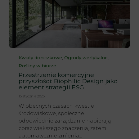
Category
,
,
Kwiaty doniczkowe
Ogrody wertykalne
Rośliny w biurze
Przestrzenie komercyjne
przyszłości: Biophilic Design jako
element strategii ESG
15 stycznia 2025
W obecnych czasach kwestie
środowiskowe, społeczne i
odpowiednie zarządzanie nabierają
coraz większego znaczenia, zatem
automatycznie zmienia...