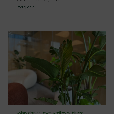
Czytaj dalej
Category
,
,
Kwiaty doniczkowe
Rośliny w biurze