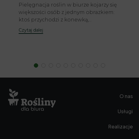
Pielęgnacja roślin w biurze kojarzy się
większości osób z jednym obrazkiem:
ktoś przychodzi z konewką,...
Czytaj dalej
O nas
Usługi
Realizacje