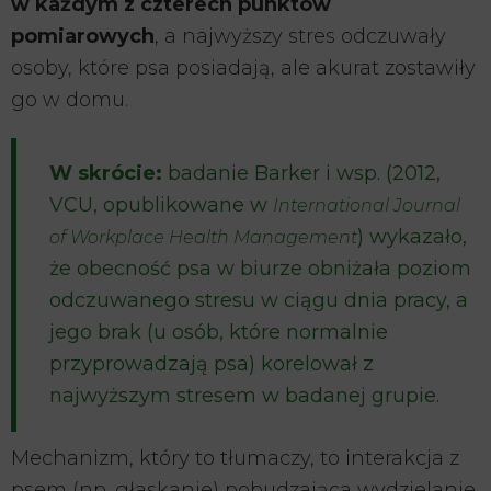
w każdym z czterech punktów
pomiarowych
, a najwyższy stres odczuwały
osoby, które psa posiadają, ale akurat zostawiły
go w domu.
W skrócie:
badanie Barker i wsp. (2012,
VCU, opublikowane w
International Journal
) wykazało,
of Workplace Health Management
że obecność psa w biurze obniżała poziom
odczuwanego stresu w ciągu dnia pracy, a
jego brak (u osób, które normalnie
przyprowadzają psa) korelował z
najwyższym stresem w badanej grupie.
Mechanizm, który to tłumaczy, to interakcja z
psem (np. głaskanie) pobudzająca wydzielanie