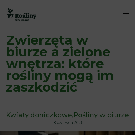
Sk
Zwierzęta w
to
co
biurze a zielone
wnętrza: które
rośliny mogą im
zaszkodzić
Kwiaty doniczkowe
Rośliny w biurze
18 czerwca 2026