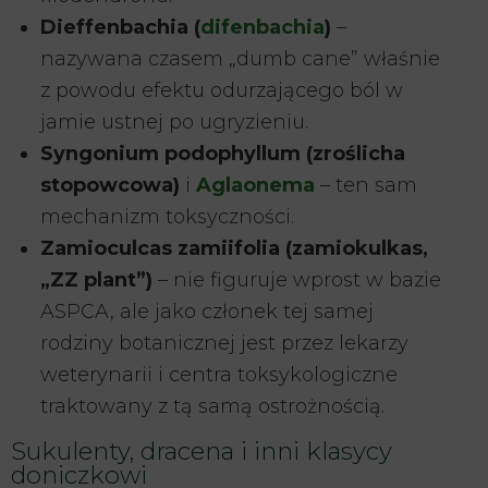
Dieffenbachia (
difenbachia
)
–
nazywana czasem „dumb cane” właśnie
z powodu efektu odurzającego ból w
jamie ustnej po ugryzieniu.
Syngonium podophyllum (zroślicha
stopowcowa)
i
Aglaonema
– ten sam
mechanizm toksyczności.
Zamioculcas zamiifolia (zamiokulkas,
„ZZ plant”)
– nie figuruje wprost w bazie
ASPCA, ale jako członek tej samej
rodziny botanicznej jest przez lekarzy
weterynarii i centra toksykologiczne
traktowany z tą samą ostrożnością.
Sukulenty, dracena i inni klasycy
doniczkowi