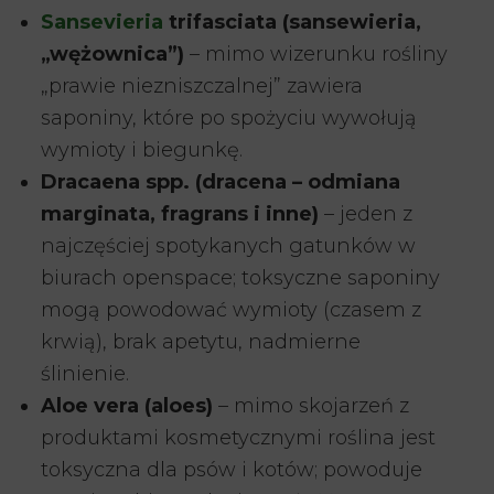
Sansevieria
trifasciata (sansewieria,
„wężownica”)
– mimo wizerunku rośliny
„prawie niezniszczalnej” zawiera
saponiny, które po spożyciu wywołują
wymioty i biegunkę.
Dracaena spp. (dracena – odmiana
marginata, fragrans i inne)
– jeden z
najczęściej spotykanych gatunków w
biurach openspace; toksyczne saponiny
mogą powodować wymioty (czasem z
krwią), brak apetytu, nadmierne
ślinienie.
Aloe vera (aloes)
– mimo skojarzeń z
produktami kosmetycznymi roślina jest
toksyczna dla psów i kotów; powoduje