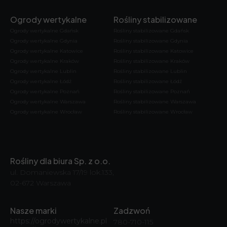
Ogrody wertykalne
Rośliny stabilizowane
Ogrody wertykalne Gdańsk
Rośliny stabilizowane Gdańsk
Ogrody wertykalne Gdynia
Rośliny stabilizowane Gdynia
Ogrody wertykalne Katowice
Rośliny stabilizowane Katowice
Ogrody wertykalne Kraków
Rośliny stabilizowane Kraków
Ogrody wertykalne Lublin
Rośliny stabilizowane Lublin
Ogrody wertykalne Łódź
Rośliny stabilizowane Łódź
Ogrody wertykalne Poznań
Rośliny stabilizowane Poznań
Ogrody wertykalne Warszawa
Rośliny stabilizowane Warszawa
Ogrody wertykalne Wrocław
Rośliny stabilizowane Wrocław
Rośliny dla biura Sp. z o.o.
ul. Domaniewska 17/19 lok.133,
02-672 Warszawa
Nasze marki
Zadzwoń
https://ogrodywertykalne.pl
780-710-115