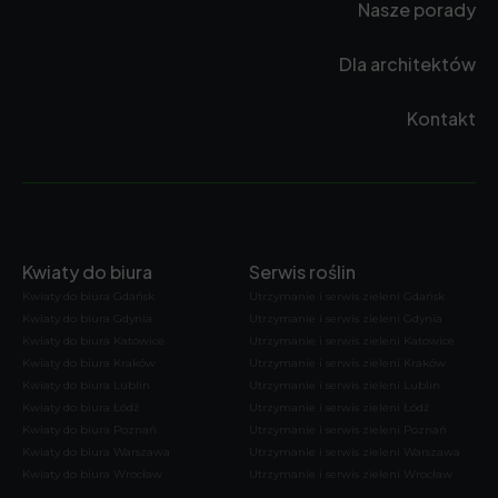
Nasze porady
Dla architektów
Kontakt
Kwiaty do biura
Serwis roślin
Kwiaty do biura Gdańsk
Utrzymanie i serwis zieleni Gdańsk
Kwiaty do biura Gdynia
Utrzymanie i serwis zieleni Gdynia
Kwiaty do biura Katowice
Utrzymanie i serwis zieleni Katowice
Kwiaty do biura Kraków
Utrzymanie i serwis zieleni Kraków
Kwiaty do biura Lublin
Utrzymanie i serwis zieleni Lublin
Kwiaty do biura Łódź
Utrzymanie i serwis zieleni Łódź
Kwiaty do biura Poznań
Utrzymanie i serwis zieleni Poznań
Kwiaty do biura Warszawa
Utrzymanie i serwis zieleni Warszawa
Kwiaty do biura Wrocław
Utrzymanie i serwis zieleni Wrocław