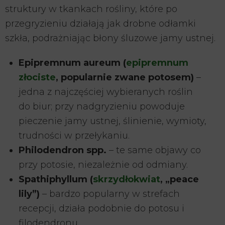
struktury w tkankach rośliny, które po
przegryzieniu działają jak drobne odłamki
szkła, podrażniając błony śluzowe jamy ustnej.
Epipremnum aureum (
epipremnum
złociste
, popularnie zwane potosem)
–
jedna z najczęściej wybieranych roślin
do biur; przy nadgryzieniu powoduje
pieczenie jamy ustnej, ślinienie, wymioty,
trudności w przełykaniu.
Philodendron spp.
– te same objawy co
przy potosie, niezależnie od odmiany.
Spathiphyllum (
skrzydłokwiat
, „peace
lily”)
– bardzo popularny w strefach
recepcji, działa podobnie do potosu i
filodendronu.