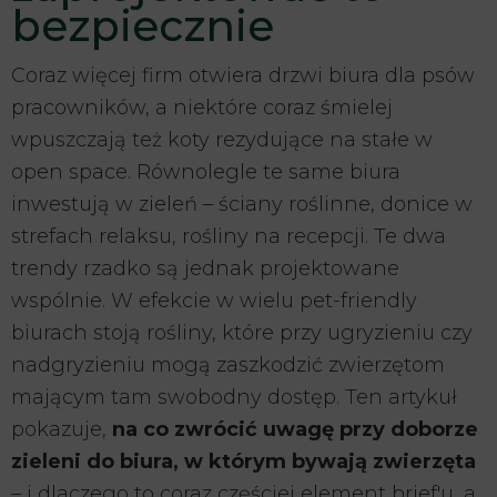
bezpiecznie
Coraz więcej firm otwiera drzwi biura dla psów
pracowników, a niektóre coraz śmielej
wpuszczają też koty rezydujące na stałe w
open space. Równolegle te same biura
inwestują w zieleń – ściany roślinne, donice w
strefach relaksu, rośliny na recepcji. Te dwa
trendy rzadko są jednak projektowane
wspólnie. W efekcie w wielu pet-friendly
biurach stoją rośliny, które przy ugryzieniu czy
nadgryzieniu mogą zaszkodzić zwierzętom
mającym tam swobodny dostęp. Ten artykuł
pokazuje,
na co zwrócić uwagę przy doborze
zieleni do biura, w którym bywają zwierzęta
– i dlaczego to coraz częściej element brief'u, a